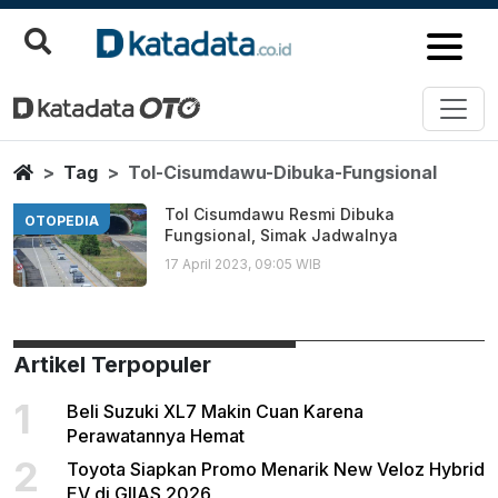
Tol Cisumdawu Dibuka Fungsion
Berita Terbaru
Home
Tag
Tol-Cisumdawu-Dibuka-Fungsional
Tol Cisumdawu Resmi Dibuka
OTOPEDIA
Fungsional, Simak Jadwalnya
17 April 2023, 09:05 WIB
Artikel Terpopuler
1
Beli Suzuki XL7 Makin Cuan Karena
Perawatannya Hemat
2
Toyota Siapkan Promo Menarik New Veloz Hybrid
EV di GIIAS 2026