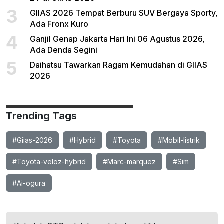
3
GIIAS 2026 Tempat Berburu SUV Bergaya Sporty,
Ada Fronx Kuro
4
Ganjil Genap Jakarta Hari Ini 06 Agustus 2026,
Ada Denda Segini
5
Daihatsu Tawarkan Ragam Kemudahan di GIIAS
2026
Trending Tags
#Giias-2026
#Hybrid
#Toyota
#Mobil-listrik
#Toyota-veloz-hybrid
#Marc-marquez
#Sim
#Ai-ogura