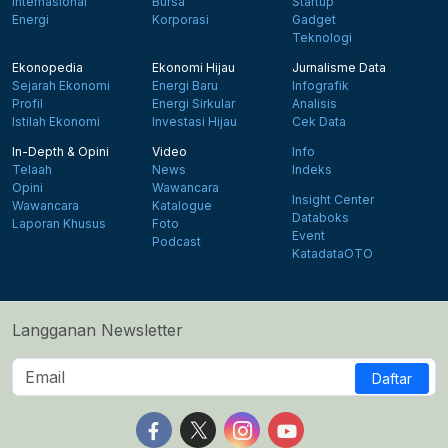
Internasional
Bursa
Startup
Energi
Korporasi
Gadget
Teknologi
Ekonopedia
Ekonomi Hijau
Jurnalisme Data
Sejarah Ekonomi
Energi Baru
Infografik
Profil
Energi Sirkular
Analisis
Istilah Ekonomi
Investasi Hijau
Cek Data
In-Depth & Opini
Video
Info
Telaah
News
Indeks
Opini
Wawancara
Insight Center
Wawancara
Katalogue
Databoks
Laporan Khusus
Foto
Event
Podcast
KatadataOTO
Langganan Newsletter
Daftar
Follow us on Facebook
Follow us on X
Follow us on Instagram
Follow us on Yout