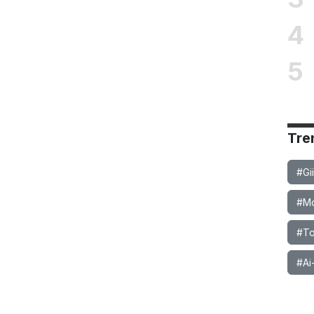
4
5
Tre
#Gi
#Mob
#To
#Ai