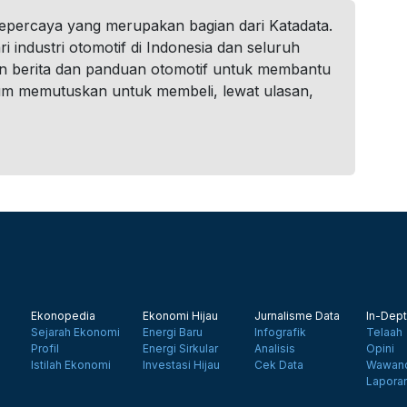
tepercaya yang merupakan bagian dari Katadata.
i industri otomotif di Indonesia dan seluruh
n berita dan panduan otomotif untuk membantu
um memutuskan untuk membeli, lewat ulasan,
Ekonopedia
Ekonomi Hijau
Jurnalisme Data
In-Dept
Sejarah Ekonomi
Energi Baru
Infografik
Telaah
Profil
Energi Sirkular
Analisis
Opini
Istilah Ekonomi
Investasi Hijau
Cek Data
Wawanc
Lapora