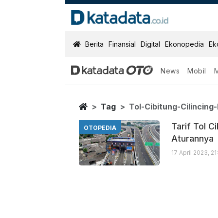
KatadataOTO
Berita
Finansial
Digital
Ekonopedia
Ek
News
Mobil
Tol Cibitung Ci
Berita Terbaru
Home
Tag
Tol-Cibitung-Cilincing
Tarif Tol C
OTOPEDIA
Aturannya
17 April 2023, 2