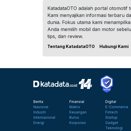
KatadataOTO adalah portal otomotif 
Kami menyajikan informasi terbaru dar
dunia. Fokus utama kami menampilka
Anda memilih mobil dan motor sebel
tips, dan review.
Tentang KatadataOTO
Hubungi Kami
Berita
Finansial
Digital
Nasional
Makro
E-Commerce
Industri
Keuangan
Fintech
Internasional
Bursa
Startup
Energi
Korporasi
Gadget
Teknologi