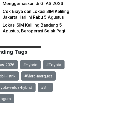
Menggemaskan di GIIAS 2026
Cek Biaya dan Lokasi SIM Keliling
Jakarta Hari Ini Rabu 5 Agustus
Lokasi SIM Keliling Bandung 5
Agustus, Beroperasi Sejak Pagi
nding Tags
ias-2026
#Hybrid
#Toyota
il-listrik
#Marc-marquez
yota-veloz-hybrid
#Sim
-ogura