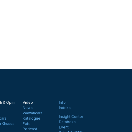
h & Opini
Video
Info
News
Indeks
Wawancara
Insight Center
ara
Katalogue
Databoks
n Khusus
Foto
Event
Podcast