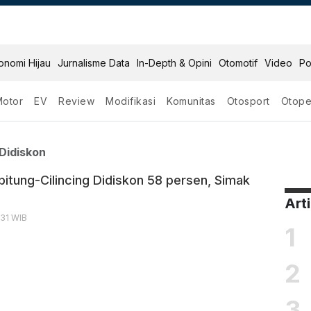
onomi Hijau
Jurnalisme Data
In-Depth & Opini
Otomotif
Video
Po
Motor
EV
Review
Modifikasi
Komunitas
Otosport
Otope
lincing Didiskon
-Didiskon
ibitung-Cilincing Didiskon 58 persen, Simak
Art
1:31 WIB
1
2
3