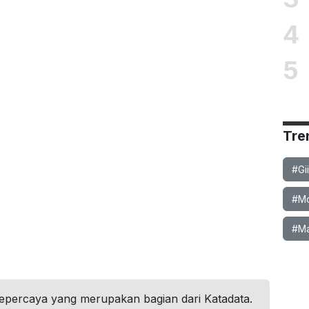
4
5
Tre
#Gi
#Mob
#Ma
tepercaya yang merupakan bagian dari Katadata.