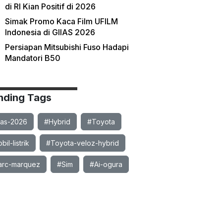
di RI Kian Positif di 2026
Simak Promo Kaca Film UFILM
Indonesia di GIIAS 2026
Persiapan Mitsubishi Fuso Hadapi
Mandatori B50
nding Tags
ias-2026
#Hybrid
#Toyota
il-listrik
#Toyota-veloz-hybrid
rc-marquez
#Sim
#Ai-ogura