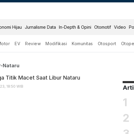
onomi Hijau
Jurnalisme Data
In-Depth & Opini
Otomotif
Video
Po
Motor
EV
Review
Modifikasi
Komunitas
Otosport
Otope
at Libur Nataru
r-Nataru
ga Titik Macet Saat Libur Nataru
23, 18:50 WIB
Art
1
2
3