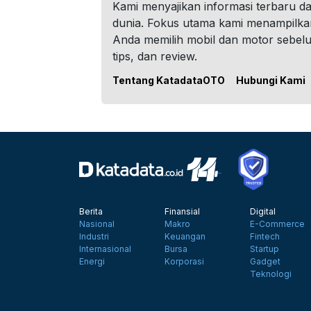
Kami menyajikan informasi terbaru dar
dunia. Fokus utama kami menampilka
Anda memilih mobil dan motor sebel
tips, dan review.
Tentang KatadataOTO
Hubungi Kami
Berita
Finansial
Digital
Nasional
Makro
E-Commerce
Industri
Keuangan
Fintech
Internasional
Bursa
Startup
Energi
Korporasi
Gadget
Teknologi