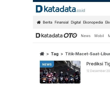
KatadataOTO
Berita
Finansial
Digital
Ekonopedia
Ek
News
Mobil
Titik Macet Sa
Berita Terbaru
Home
Tag
Titik-Macet-Saat-Libu
Prediksi Ti
NEWS
12 Desember 20