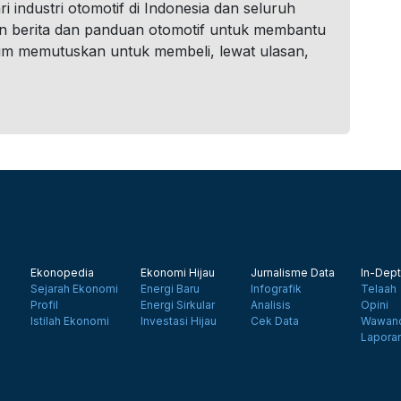
i industri otomotif di Indonesia dan seluruh
n berita dan panduan otomotif untuk membantu
um memutuskan untuk membeli, lewat ulasan,
Ekonopedia
Ekonomi Hijau
Jurnalisme Data
In-Dept
Sejarah Ekonomi
Energi Baru
Infografik
Telaah
Profil
Energi Sirkular
Analisis
Opini
Istilah Ekonomi
Investasi Hijau
Cek Data
Wawanc
Lapora