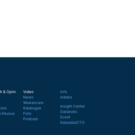
h & Opini
Video
Info
News
Indeks
Wawancara
Insight Center
ara
Katalogue
Databoks
n Khusus
Foto
Event
Podcast
KatadataOTO