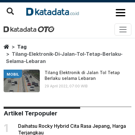
Tilang Elektronik Di Jalan Tol T
Berita Terbaru
Home
Tag
Tilang-Elektronik-Di-Jalan-Tol-Tetap-Berlaku-
Selama-Lebaran
Tilang Elektronik di Jalan Tol Tetap
MOBIL
Berlaku selama Lebaran
29 April 2022, 07:00 WIB
Artikel Terpopuler
1
Daihatsu Rocky Hybrid Cita Rasa Jepang, Harga
Terjangkau