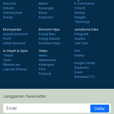
Nasional
Makro
E-Commerce
Industri
Keuangan
Fintech
Internasional
Bursa
Startup
Energi
Korporasi
Gadget
Teknologi
Ekonopedia
Ekonomi Hijau
Jurnalisme Data
Sejarah Ekonomi
Energi Baru
Infografik
Profil
Energi Sirkular
Analisis
Istilah Ekonomi
Investasi Hijau
Cek Data
In-Depth & Opini
Video
Info
Telaah
News
Indeks
Opini
Wawancara
Insight Center
Wawancara
Katalogue
Databoks
Laporan Khusus
Foto
Event
Podcast
KatadataOTO
Langganan Newsletter
Daftar