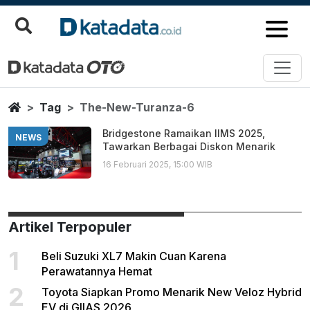
The New Turanza 6
Berita Terbaru
Home
Tag
The-New-Turanza-6
Bridgestone Ramaikan IIMS 2025,
NEWS
Tawarkan Berbagai Diskon Menarik
16 Februari 2025, 15:00 WIB
Artikel Terpopuler
1
Beli Suzuki XL7 Makin Cuan Karena
Perawatannya Hemat
2
Toyota Siapkan Promo Menarik New Veloz Hybrid
EV di GIIAS 2026