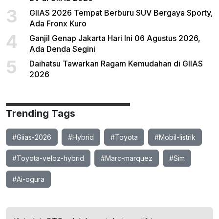
3
GIIAS 2026 Tempat Berburu SUV Bergaya Sporty,
Ada Fronx Kuro
4
Ganjil Genap Jakarta Hari Ini 06 Agustus 2026,
Ada Denda Segini
5
Daihatsu Tawarkan Ragam Kemudahan di GIIAS
2026
Trending Tags
#Giias-2026
#Hybrid
#Toyota
#Mobil-listrik
#Toyota-veloz-hybrid
#Marc-marquez
#Sim
#Ai-ogura