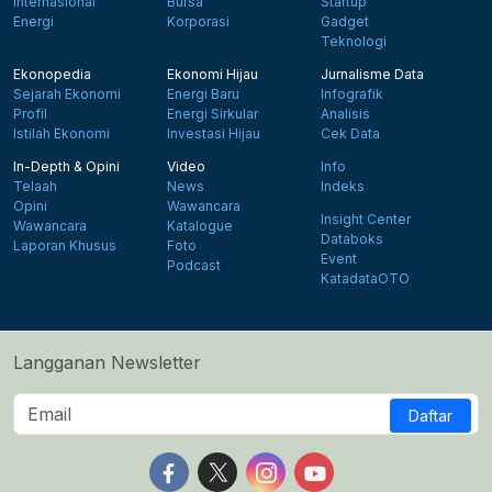
Internasional
Bursa
Startup
Energi
Korporasi
Gadget
Teknologi
Ekonopedia
Ekonomi Hijau
Jurnalisme Data
Sejarah Ekonomi
Energi Baru
Infografik
Profil
Energi Sirkular
Analisis
Istilah Ekonomi
Investasi Hijau
Cek Data
In-Depth & Opini
Video
Info
Telaah
News
Indeks
Opini
Wawancara
Insight Center
Wawancara
Katalogue
Databoks
Laporan Khusus
Foto
Event
Podcast
KatadataOTO
Langganan Newsletter
Daftar
Follow us on Facebook
Follow us on X
Follow us on Instagram
Follow us on Yout