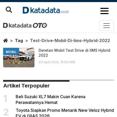
Test Drive Mobil Di Iims Hybrid
Berita Terbaru
Home
Tag
Test-Drive-Mobil-Di-Iims-Hybrid-2022
Deretan Mobil Test Drive di IIMS Hybrid
MOBIL
2022
03 April 2022, 15:00 WIB
Artikel Terpopuler
1
Beli Suzuki XL7 Makin Cuan Karena
Perawatannya Hemat
2
Toyota Siapkan Promo Menarik New Veloz Hybrid
EV di GIIAS 2026