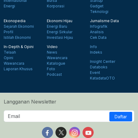
Internasional
Bursa
Startup
Energi
Korporasi
Gadget
Teknologi
Ekonopedia
Ekonomi Hijau
Jurnalisme Data
Sejarah Ekonomi
Energi Baru
Infografik
Profil
Energi Sirkular
Analisis
Istilah Ekonomi
Investasi Hijau
Cek Data
In-Depth & Opini
Video
Info
Telaah
News
Indeks
Opini
Wawancara
Insight Center
Wawancara
Katalogue
Databoks
Laporan Khusus
Foto
Event
Podcast
KatadataOTO
Langganan Newsletter
Daftar
Follow us on Facebook
Follow us on X
Follow us on Instagram
Follow us on Yout