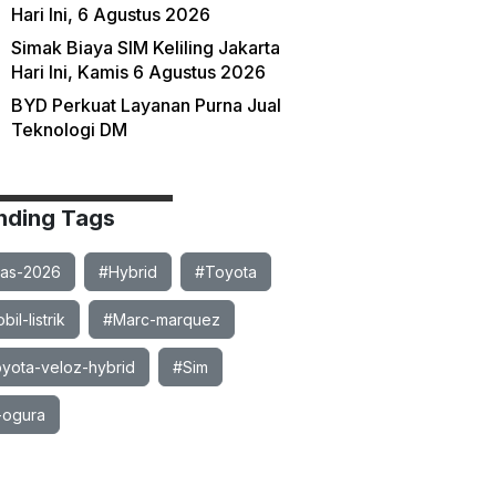
Hari Ini, 6 Agustus 2026
Simak Biaya SIM Keliling Jakarta
Hari Ini, Kamis 6 Agustus 2026
BYD Perkuat Layanan Purna Jual
Teknologi DM
nding Tags
ias-2026
#Hybrid
#Toyota
il-listrik
#Marc-marquez
yota-veloz-hybrid
#Sim
-ogura