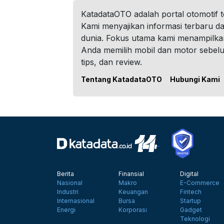
KatadataOTO adalah portal otomotif 
Kami menyajikan informasi terbaru dar
dunia. Fokus utama kami menampilka
Anda memilih mobil dan motor sebel
tips, dan review.
Tentang KatadataOTO
Hubungi Kami
Berita
Finansial
Digital
Nasional
Makro
E-Commerce
Industri
Keuangan
Fintech
Internasional
Bursa
Startup
Energi
Korporasi
Gadget
Teknologi