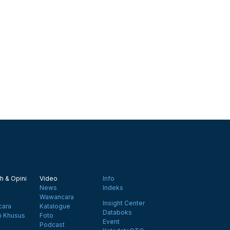
h & Opini
Video
Info
News
Indeks
Wawancara
Insight Center
ara
Katalogue
Databoks
n Khusus
Foto
Event
Podcast