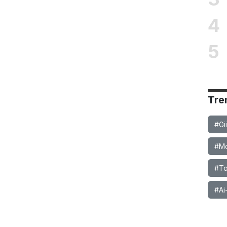
4
5
Tre
#Gi
#Mob
#To
#Ai