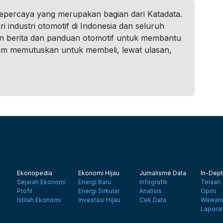
tepercaya yang merupakan bagian dari Katadata.
i industri otomotif di Indonesia dan seluruh
n berita dan panduan otomotif untuk membantu
um memutuskan untuk membeli, lewat ulasan,
Ekonopedia
Ekonomi Hijau
Jurnalisme Data
In-Dept
Sejarah Ekonomi
Energi Baru
Infografik
Telaah
Profil
Energi Sirkular
Analisis
Opini
Istilah Ekonomi
Investasi Hijau
Cek Data
Wawanc
Lapora