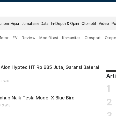
onomi Hijau
Jurnalisme Data
In-Depth & Opini
Otomotif
Video
Po
Motor
EV
Review
Modifikasi
Komunitas
Otosport
Otope
Aion Hyptec HT Rp 685 Juta, Garansi Baterai
Art
:08 WIB
1
nhub Naik Tesla Model X Blue Bird
2
8:43 WIB
3