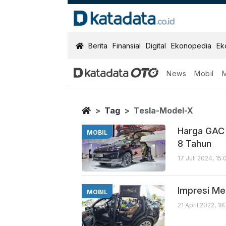
KatadataOTO
Berita
Finansial
Digital
Ekonopedia
Ek
News
Mobil
Tesla Model X
Berita Terbaru
Home
Tag
Tesla-Model-X
Harga GAC 
MOBIL
8 Tahun
17 Juli 2024, 15
Impresi Me
MOBIL
21 April 2022, 1