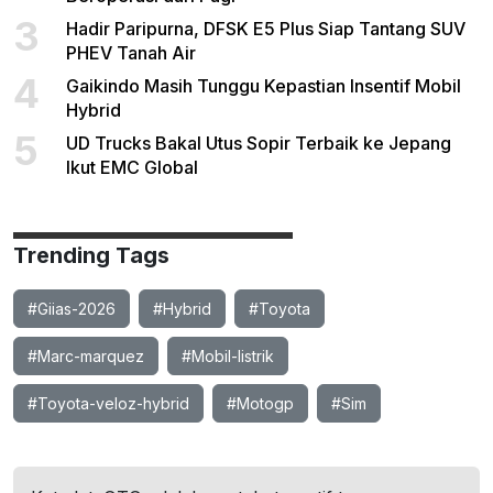
3
Hadir Paripurna, DFSK E5 Plus Siap Tantang SUV
PHEV Tanah Air
4
Gaikindo Masih Tunggu Kepastian Insentif Mobil
Hybrid
5
UD Trucks Bakal Utus Sopir Terbaik ke Jepang
Ikut EMC Global
Trending Tags
#Giias-2026
#Hybrid
#Toyota
#Marc-marquez
#Mobil-listrik
#Toyota-veloz-hybrid
#Motogp
#Sim