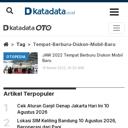
Tempat Berburu Diskon Mobil B
Berita Terbaru
Home
Tag
Tempat-Berburu-Diskon-Mobil-Baru
JAW 2022 Tempat Berburu Diskon Mobil
OTOPEDIA
Baru
16 Maret 2022, 16:30 WIB
Artikel Terpopuler
1
Cek Aturan Ganjil Genap Jakarta Hari Ini 10
Agustus 2026
2
Lokasi SIM Keliling Bandung 10 Agustus 2026,
Beroperasi dari Pagi