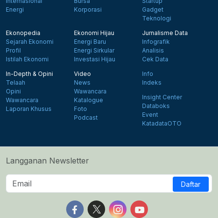
Internasional
Bursa
Startup
Energi
Korporasi
Gadget
Teknologi
Ekonopedia
Ekonomi Hijau
Jurnalisme Data
Sejarah Ekonomi
Energi Baru
Infografik
Profil
Energi Sirkular
Analisis
Istilah Ekonomi
Investasi Hijau
Cek Data
In-Depth & Opini
Video
Info
Telaah
News
Indeks
Opini
Wawancara
Insight Center
Wawancara
Katalogue
Databoks
Laporan Khusus
Foto
Event
Podcast
KatadataOTO
Langganan Newsletter
Daftar
Follow us on Facebook
Follow us on X
Follow us on Instagram
Follow us on Yout