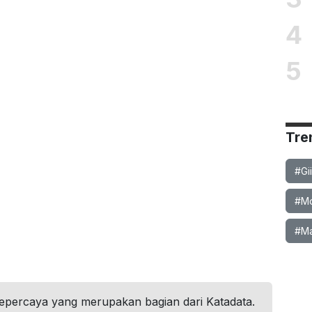
4
5
Tre
#Gi
#Mob
#Ma
tepercaya yang merupakan bagian dari Katadata.