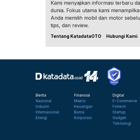
Kami menyajikan informasi terbaru dar
dunia. Fokus utama kami menampilka
Anda memilih mobil dan motor sebel
tips, dan review.
Tentang KatadataOTO
Hubungi Kami
Berita
Finansial
Digital
Nasional
Makro
E-Commerce
Industri
Keuangan
Fintech
Internasional
Bursa
Startup
Energi
Korporasi
Gadget
Teknologi