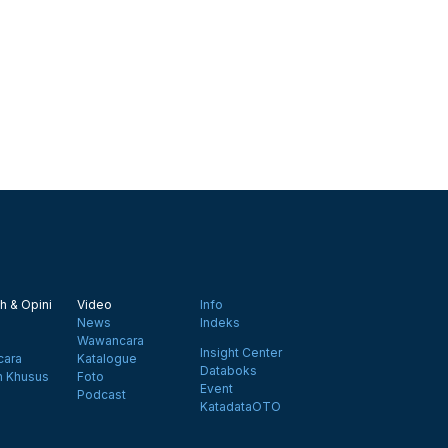
h & Opini
Video
Info
News
Indeks
Wawancara
Insight Center
ara
Katalogue
Databoks
n Khusus
Foto
Event
Podcast
KatadataOTO