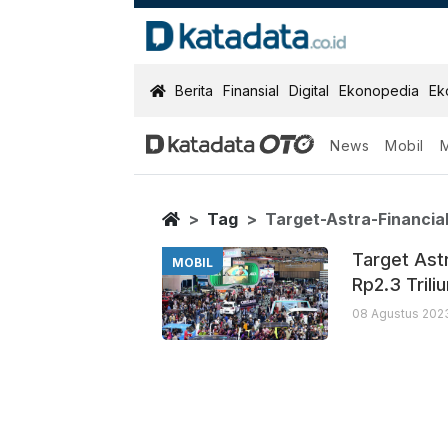
KatadataOTO
Berita
Finansial
Digital
Ekonopedia
Ek
News
Mobil
Target Astra Fi
Berita Terbaru
Home
Tag
Target-Astra-Financia
Target Astr
MOBIL
Rp2.3 Trili
08 Agustus 202