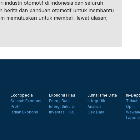
i industri otomotif di Indonesia dan seluruh
n berita dan panduan otomotif untuk membantu
um memutuskan untuk membeli, lewat ulasan,
Ekonopedia
Ekonomi Hijau
Jurnalisme Data
In-Dept
Sejarah Ekonomi
Energi Baru
Infografik
Telaah
Profil
Energi Sirkular
Analisis
Opini
Istilah Ekonomi
Investasi Hijau
Cek Data
Wawanc
Lapora