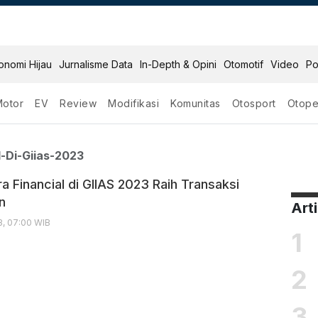
onomi Hijau
Jurnalisme Data
In-Depth & Opini
Otomotif
Video
Po
Motor
EV
Review
Modifikasi
Komunitas
Otosport
Otope
nancial Di Giias 2023
l-Di-Giias-2023
a Financial di GIIAS 2023 Raih Transaksi
un
Art
3, 07:00 WIB
1
2
3