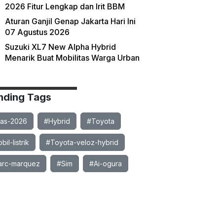
2026 Fitur Lengkap dan Irit BBM
Aturan Ganjil Genap Jakarta Hari Ini
07 Agustus 2026
Suzuki XL7 New Alpha Hybrid
Menarik Buat Mobilitas Warga Urban
nding Tags
ias-2026
#Hybrid
#Toyota
il-listrik
#Toyota-veloz-hybrid
rc-marquez
#Sim
#Ai-ogura