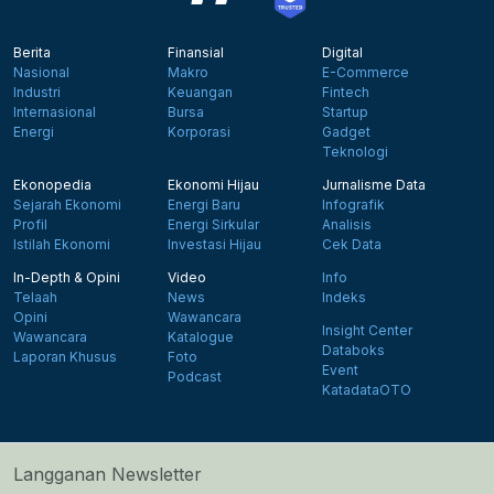
Berita
Finansial
Digital
Nasional
Makro
E-Commerce
Industri
Keuangan
Fintech
Internasional
Bursa
Startup
Energi
Korporasi
Gadget
Teknologi
Ekonopedia
Ekonomi Hijau
Jurnalisme Data
Sejarah Ekonomi
Energi Baru
Infografik
Profil
Energi Sirkular
Analisis
Istilah Ekonomi
Investasi Hijau
Cek Data
In-Depth & Opini
Video
Info
Telaah
News
Indeks
Opini
Wawancara
Insight Center
Wawancara
Katalogue
Databoks
Laporan Khusus
Foto
Event
Podcast
KatadataOTO
Langganan Newsletter