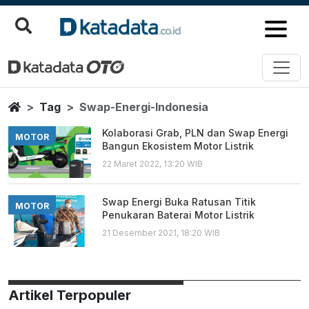
Swap Energi Indonesia
Berita Terbaru
Home
Tag
Swap-Energi-Indonesia
Kolaborasi Grab, PLN dan Swap Energi
MOTOR
Bangun Ekosistem Motor Listrik
22 Maret 2022, 13:20 WIB
Swap Energi Buka Ratusan Titik
MOTOR
Penukaran Baterai Motor Listrik
21 Desember 2021, 18:20 WIB
Artikel Terpopuler