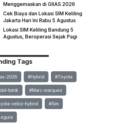
Menggemaskan di GIIAS 2026
Cek Biaya dan Lokasi SIM Keliling
Jakarta Hari Ini Rabu 5 Agustus
Lokasi SIM Keliling Bandung 5
Agustus, Beroperasi Sejak Pagi
nding Tags
ias-2026
#Hybrid
#Toyota
il-listrik
#Marc-marquez
yota-veloz-hybrid
#Sim
-ogura