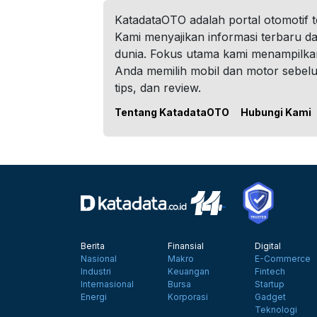
KatadataOTO adalah portal otomotif 
Kami menyajikan informasi terbaru dar
dunia. Fokus utama kami menampilka
Anda memilih mobil dan motor sebel
tips, dan review.
Tentang KatadataOTO
Hubungi Kami
Berita
Finansial
Digital
Nasional
Makro
E-Commerce
Industri
Keuangan
Fintech
Internasional
Bursa
Startup
Energi
Korporasi
Gadget
Teknologi