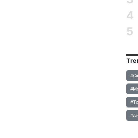
4
5
Tre
#Gi
#Mob
#To
#Ai