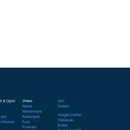
h & Opini
Video
Info
News
Indeks
Wawancara
Insight Center
ara
Katalogue
Databoks
n Khusus
Foto
Event
Podcast