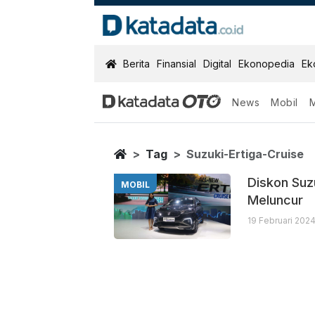
KatadataOTO
Berita
Finansial
Digital
Ekonopedia
Ek
News
Mobil
Suzuki Ertiga 
Berita Terbaru
Home
Tag
Suzuki-Ertiga-Cruise
Diskon Suz
MOBIL
Meluncur
19 Februari 202