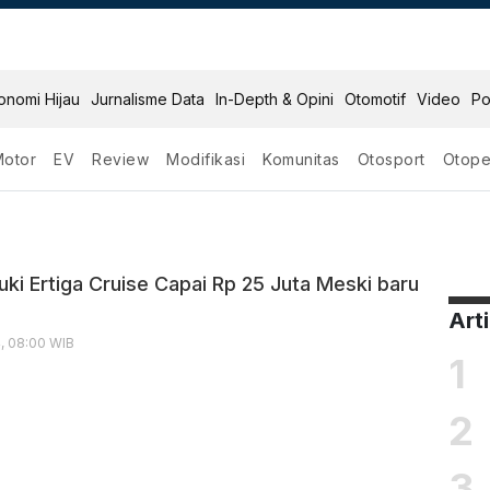
onomi Hijau
Jurnalisme Data
In-Depth & Opini
Otomotif
Video
Po
Motor
EV
Review
Modifikasi
Komunitas
Otosport
Otope
Cruise
uki Ertiga Cruise Capai Rp 25 Juta Meski baru
Art
4, 08:00 WIB
1
2
3