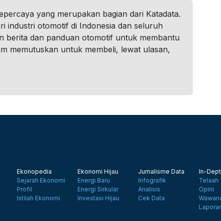
tepercaya yang merupakan bagian dari Katadata.
i industri otomotif di Indonesia dan seluruh
n berita dan panduan otomotif untuk membantu
um memutuskan untuk membeli, lewat ulasan,
Ekonopedia
Ekonomi Hijau
Jurnalisme Data
In-Dept
Sejarah Ekonomi
Energi Baru
Infografik
Telaah
Profil
Energi Sirkular
Analisis
Opini
Istilah Ekonomi
Investasi Hijau
Cek Data
Wawanc
Lapora