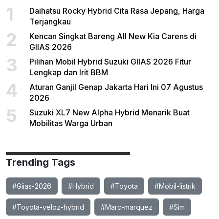
1
Daihatsu Rocky Hybrid Cita Rasa Jepang, Harga
Terjangkau
2
Kencan Singkat Bareng All New Kia Carens di
GIIAS 2026
3
Pilihan Mobil Hybrid Suzuki GIIAS 2026 Fitur
Lengkap dan Irit BBM
4
Aturan Ganjil Genap Jakarta Hari Ini 07 Agustus
2026
5
Suzuki XL7 New Alpha Hybrid Menarik Buat
Mobilitas Warga Urban
Trending Tags
#Giias-2026
#Hybrid
#Toyota
#Mobil-listrik
#Toyota-veloz-hybrid
#Marc-marquez
#Sim