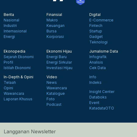
Berita
Finansial
Digital
Nasional
Makro
E-Commerce
Industri
Keuangan
Fintech
Internasional
Bursa
Startup
Energi
Korporasi
Gadget
Teknologi
Ekonopedia
Ekonomi Hijau
Jurnalisme Data
Sejarah Ekonomi
Energi Baru
Infografik
Profil
Energi Sirkular
Analisis
Istilah Ekonomi
Investasi Hijau
Cek Data
In-Depth & Opini
Video
Info
Telaah
News
Indeks
Opini
Wawancara
Insight Center
Wawancara
Katalogue
Databoks
Laporan Khusus
Foto
Event
Podcast
KatadataOTO
Langganan Newsletter