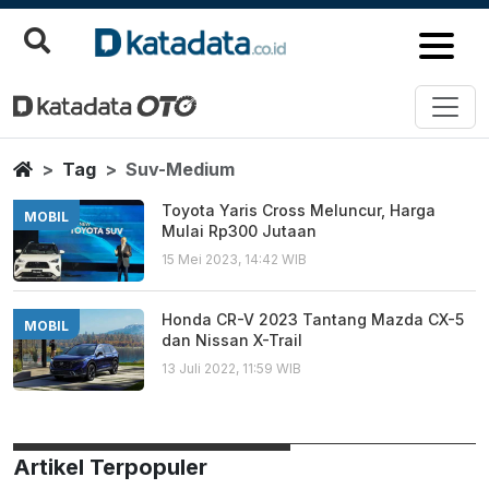
Suv Medium
Berita Terbaru
Home
Tag
Suv-Medium
Toyota Yaris Cross Meluncur, Harga
MOBIL
Mulai Rp300 Jutaan
15 Mei 2023, 14:42 WIB
Honda CR-V 2023 Tantang Mazda CX-5
MOBIL
dan Nissan X-Trail
13 Juli 2022, 11:59 WIB
Artikel Terpopuler