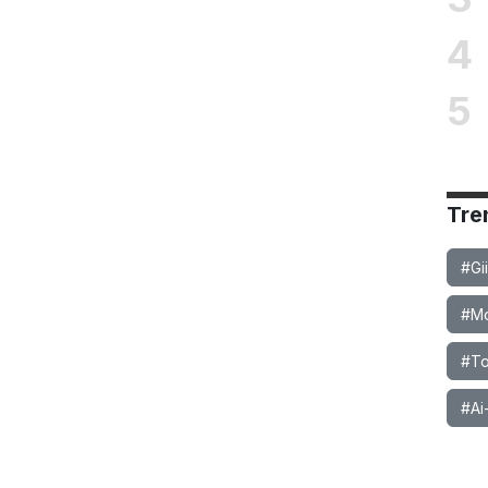
4
5
Tre
#Gi
#Mob
#To
#Ai