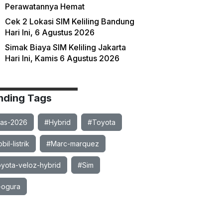
Perawatannya Hemat
Cek 2 Lokasi SIM Keliling Bandung
Hari Ini, 6 Agustus 2026
Simak Biaya SIM Keliling Jakarta
Hari Ini, Kamis 6 Agustus 2026
nding Tags
ias-2026
#Hybrid
#Toyota
il-listrik
#Marc-marquez
yota-veloz-hybrid
#Sim
-ogura