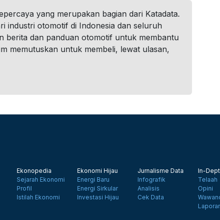
tepercaya yang merupakan bagian dari Katadata.
i industri otomotif di Indonesia dan seluruh
n berita dan panduan otomotif untuk membantu
um memutuskan untuk membeli, lewat ulasan,
Ekonopedia
Ekonomi Hijau
Jurnalisme Data
In-Dept
Sejarah Ekonomi
Energi Baru
Infografik
Telaah
Profil
Energi Sirkular
Analisis
Opini
Istilah Ekonomi
Investasi Hijau
Cek Data
Wawanc
Lapora