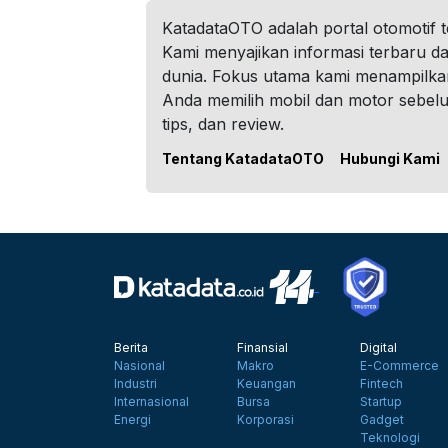
KatadataOTO adalah portal otomotif 
Kami menyajikan informasi terbaru dar
dunia. Fokus utama kami menampilka
Anda memilih mobil dan motor sebel
tips, dan review.
Tentang KatadataOTO
Hubungi Kami
Berita
Finansial
Digital
Nasional
Makro
E-Commerce
Industri
Keuangan
Fintech
Internasional
Bursa
Startup
Energi
Korporasi
Gadget
Teknologi