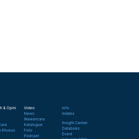
h & Opini
Video
Info
News
Indeks
Wawancara
Insight Center
ara
Katalogue
Databoks
n Khusus
Foto
Event
Podcast