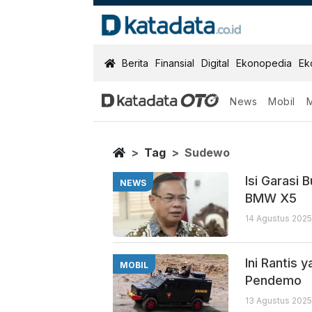
KatadataOTO
Berita
Finansial
Digital
Ekonopedia
Ek
News
Mobil
Sudewo
Berita Terbaru
Home
Tag
Sudewo
Isi Garasi 
NEWS
BMW X5
14 Agustus 2025
Ini Rantis 
MOBIL
Pendemo
13 Agustus 2025