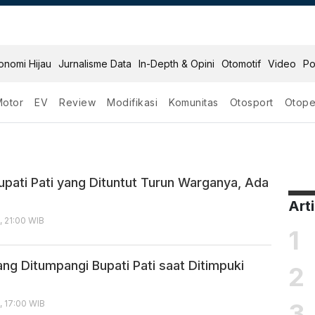
onomi Hijau
Jurnalisme Data
In-Depth & Opini
Otomotif
Video
Po
Motor
EV
Review
Modifikasi
Komunitas
Otosport
Otope
Bupati Pati yang Dituntut Turun Warganya, Ada
Art
, 21:00 WIB
1
yang Ditumpangi Bupati Pati saat Ditimpuki
2
3
, 17:00 WIB