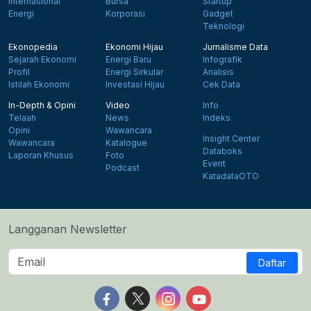
Internasional
Bursa
Startup
Energi
Korporasi
Gadget
Teknologi
Ekonopedia
Ekonomi Hijau
Jurnalisme Data
Sejarah Ekonomi
Energi Baru
Infografik
Profil
Energi Sirkular
Analisis
Istilah Ekonomi
Investasi Hijau
Cek Data
In-Depth & Opini
Video
Info
Telaah
News
Indeks
Opini
Wawancara
Insight Center
Wawancara
Katalogue
Databoks
Laporan Khusus
Foto
Event
Podcast
KatadataOTO
Langganan Newsletter
Daftar
Follow us on Facebook
Follow us on X
Follow us on Instagram
Follow us on Yout