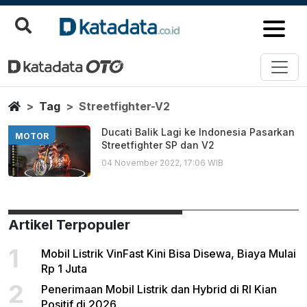
Streetfighter V2
Berita Terbaru
Home
Tag
Streetfighter-V2
Ducati Balik Lagi ke Indonesia Pasarkan
MOTOR
Streetfighter SP dan V2
04 November 2022, 17:06 WIB
Artikel Terpopuler
1
Mobil Listrik VinFast Kini Bisa Disewa, Biaya Mulai
Rp 1 Juta
2
Penerimaan Mobil Listrik dan Hybrid di RI Kian
Positif di 2026