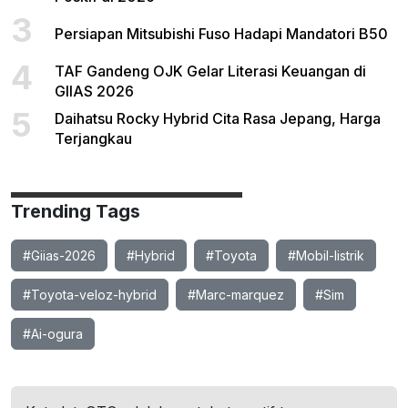
3
Persiapan Mitsubishi Fuso Hadapi Mandatori B50
4
TAF Gandeng OJK Gelar Literasi Keuangan di
GIIAS 2026
5
Daihatsu Rocky Hybrid Cita Rasa Jepang, Harga
Terjangkau
Trending Tags
#Giias-2026
#Hybrid
#Toyota
#Mobil-listrik
#Toyota-veloz-hybrid
#Marc-marquez
#Sim
#Ai-ogura