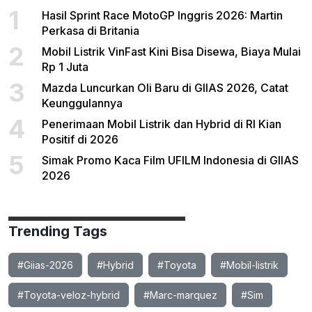
1
Hasil Sprint Race MotoGP Inggris 2026: Martin
Perkasa di Britania
2
Mobil Listrik VinFast Kini Bisa Disewa, Biaya Mulai
Rp 1 Juta
3
Mazda Luncurkan Oli Baru di GIIAS 2026, Catat
Keunggulannya
4
Penerimaan Mobil Listrik dan Hybrid di RI Kian
Positif di 2026
5
Simak Promo Kaca Film UFILM Indonesia di GIIAS
2026
Trending Tags
#Giias-2026
#Hybrid
#Toyota
#Mobil-listrik
#Toyota-veloz-hybrid
#Marc-marquez
#Sim