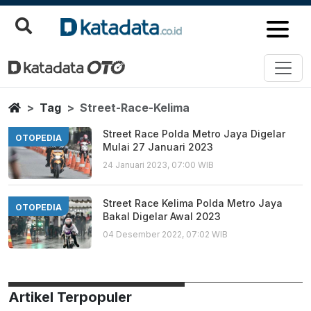
Street Race Kelima
Berita Terbaru
Home
Tag
Street-Race-Kelima
Street Race Polda Metro Jaya Digelar
OTOPEDIA
Mulai 27 Januari 2023
24 Januari 2023, 07:00 WIB
Street Race Kelima Polda Metro Jaya
OTOPEDIA
Bakal Digelar Awal 2023
04 Desember 2022, 07:02 WIB
Artikel Terpopuler