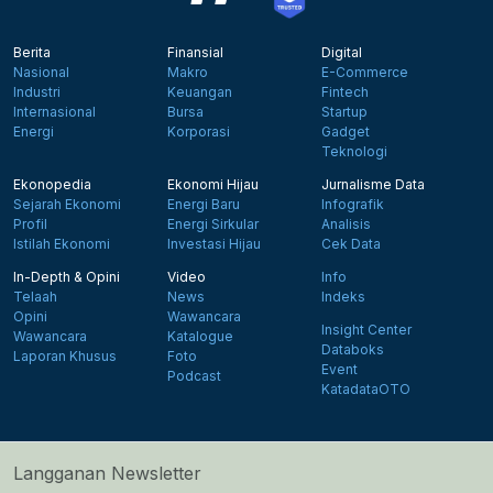
Berita
Finansial
Digital
Nasional
Makro
E-Commerce
Industri
Keuangan
Fintech
Internasional
Bursa
Startup
Energi
Korporasi
Gadget
Teknologi
Ekonopedia
Ekonomi Hijau
Jurnalisme Data
Sejarah Ekonomi
Energi Baru
Infografik
Profil
Energi Sirkular
Analisis
Istilah Ekonomi
Investasi Hijau
Cek Data
In-Depth & Opini
Video
Info
Telaah
News
Indeks
Opini
Wawancara
Insight Center
Wawancara
Katalogue
Databoks
Laporan Khusus
Foto
Event
Podcast
KatadataOTO
Langganan Newsletter