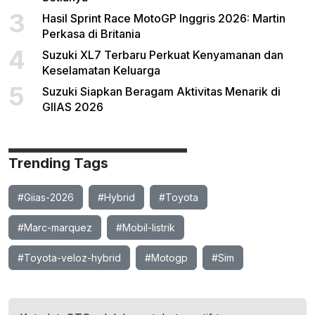
3
Hasil Sprint Race MotoGP Inggris 2026: Martin
Perkasa di Britania
4
Suzuki XL7 Terbaru Perkuat Kenyamanan dan
Keselamatan Keluarga
5
Suzuki Siapkan Beragam Aktivitas Menarik di
GIIAS 2026
Trending Tags
#Giias-2026
#Hybrid
#Toyota
#Marc-marquez
#Mobil-listrik
#Toyota-veloz-hybrid
#Motogp
#Sim