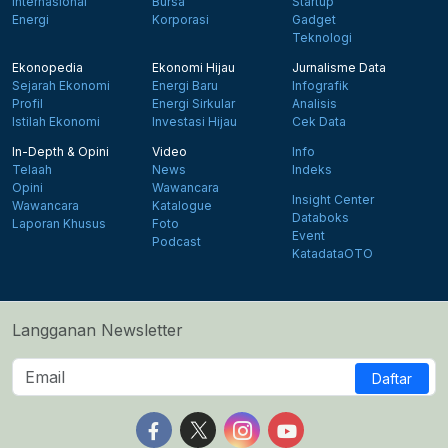
Internasional
Bursa
Startup
Energi
Korporasi
Gadget
Teknologi
Ekonopedia
Ekonomi Hijau
Jurnalisme Data
Sejarah Ekonomi
Energi Baru
Infografik
Profil
Energi Sirkular
Analisis
Istilah Ekonomi
Investasi Hijau
Cek Data
In-Depth & Opini
Video
Info
Telaah
News
Indeks
Opini
Wawancara
Insight Center
Wawancara
Katalogue
Databoks
Laporan Khusus
Foto
Event
Podcast
KatadataOTO
Langganan Newsletter
Daftar
Follow us on Facebook
Follow us on X
Follow us on Instagram
Follow us on Yout