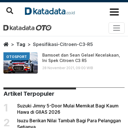
Spesifikasi Citroen C3 R5
Berita Terbaru
Home
Tag
Spesifikasi-Citroen-C3-R5
Bamsoet dan Sean Gelael Kecelakaan,
OTOSPORT
Ini Spek Citroen C3 R5
28 November 2021, 09:00 WIB
Artikel Terpopuler
1
Suzuki Jimny 5-Door Mulai Memikat Bagi Kaum
Hawa di GIIAS 2026
2
Isuzu Berikan Nilai Tambah Bagi Para Pelanggan
Setianya