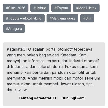
#Giias-2026
#Hybrid
#Toyota
#Mobil-listrik
#Toyota-veloz-hybrid
#Marc-marquez
#Sim
#Ai-ogura
KatadataOTO adalah portal otomotif tepercaya
yang merupakan bagian dari Katadata. Kami
menyajikan informasi terbaru dari industri otomotif
di Indonesia dan seluruh dunia. Fokus utama kami
menampilkan berita dan panduan otomotif untuk
membantu Anda memilih mobil dan motor sebelum
memutuskan untuk membeli, lewat ulasan, tips,
dan review.
Tentang KatadataOTO
Hubungi Kami