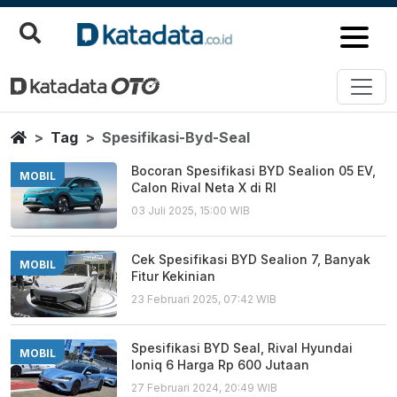
Spesifikasi Byd Seal
Berita Terbaru
Home
Tag
Spesifikasi-Byd-Seal
Bocoran Spesifikasi BYD Sealion 05 EV,
MOBIL
Calon Rival Neta X di RI
03 Juli 2025, 15:00 WIB
Cek Spesifikasi BYD Sealion 7, Banyak
MOBIL
Fitur Kekinian
23 Februari 2025, 07:42 WIB
Spesifikasi BYD Seal, Rival Hyundai
MOBIL
Ioniq 6 Harga Rp 600 Jutaan
27 Februari 2024, 20:49 WIB