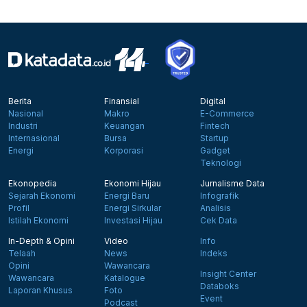
Berita
Finansial
Digital
Nasional
Makro
E-Commerce
Industri
Keuangan
Fintech
Internasional
Bursa
Startup
Energi
Korporasi
Gadget
Teknologi
Ekonopedia
Ekonomi Hijau
Jurnalisme Data
Sejarah Ekonomi
Energi Baru
Infografik
Profil
Energi Sirkular
Analisis
Istilah Ekonomi
Investasi Hijau
Cek Data
In-Depth & Opini
Video
Info
Telaah
News
Indeks
Opini
Wawancara
Insight Center
Wawancara
Katalogue
Databoks
Laporan Khusus
Foto
Event
Podcast