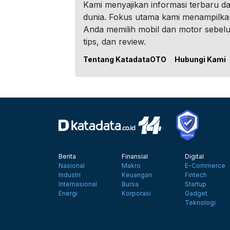
Kami menyajikan informasi terbaru dar
dunia. Fokus utama kami menampilka
Anda memilih mobil dan motor sebel
tips, dan review.
Tentang KatadataOTO
Hubungi Kami
Berita
Finansial
Digital
Nasional
Makro
E-Commerce
Industri
Keuangan
Fintech
Internasional
Bursa
Startup
Energi
Korporasi
Gadget
Teknologi