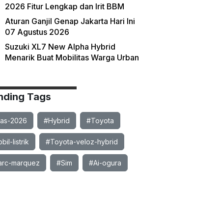
2026 Fitur Lengkap dan Irit BBM
Aturan Ganjil Genap Jakarta Hari Ini
07 Agustus 2026
Suzuki XL7 New Alpha Hybrid
Menarik Buat Mobilitas Warga Urban
nding Tags
ias-2026
#Hybrid
#Toyota
il-listrik
#Toyota-veloz-hybrid
rc-marquez
#Sim
#Ai-ogura