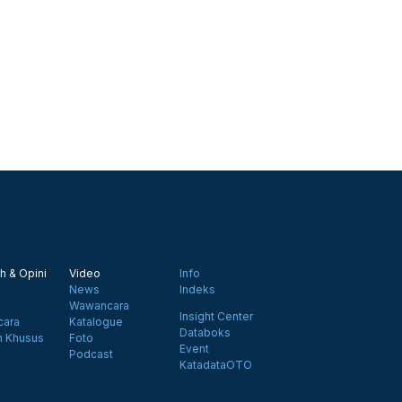
h & Opini
Video
Info
News
Indeks
Wawancara
Insight Center
ara
Katalogue
Databoks
n Khusus
Foto
Event
Podcast
KatadataOTO