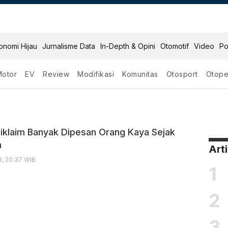
onomi Hijau
Jurnalisme Data
In-Depth & Opini
Otomotif
Video
Po
Motor
EV
Review
Modifikasi
Komunitas
Otosport
Otope
mw Xm
klaim Banyak Dipesan Orang Kaya Sejak
n
Art
3, 20:37 WIB
1
2
3