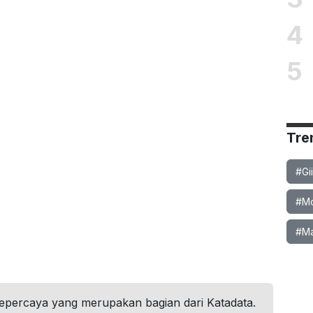
4
5
Tre
#Gi
#Mob
#Ma
tepercaya yang merupakan bagian dari Katadata.