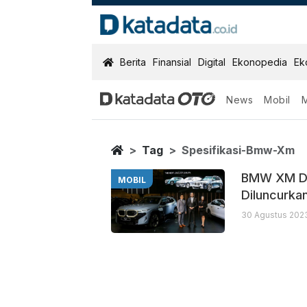
KatadataOTO
Berita
Finansial
Digital
Ekonopedia
Ek
News
Mobil
Spesifikasi B
Berita Terbaru
Home
Tag
Spesifikasi-Bmw-Xm
BMW XM Di
MOBIL
Diluncurka
30 Agustus 202