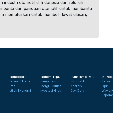
i industri otomotif di Indonesia dan seluruh
n berita dan panduan otomotif untuk membantu
um memutuskan untuk membeli, lewat ulasan,
Ekonopedia
Ekonomi Hijau
Jurnalisme Data
In-Dept
Sejarah Ekonomi
Energi Baru
Infografik
Telaah
Profil
Energi Sirkular
Analisis
Opini
Istilah Ekonomi
Investasi Hijau
Cek Data
Wawanc
Lapora