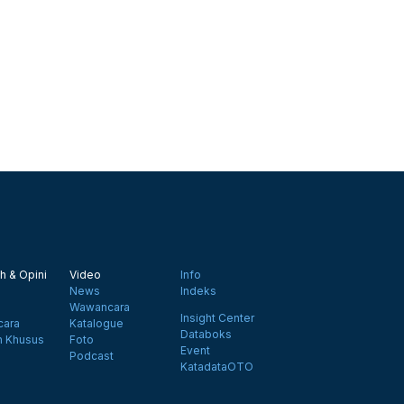
h & Opini
Video
Info
News
Indeks
Wawancara
Insight Center
ara
Katalogue
Databoks
n Khusus
Foto
Event
Podcast
KatadataOTO