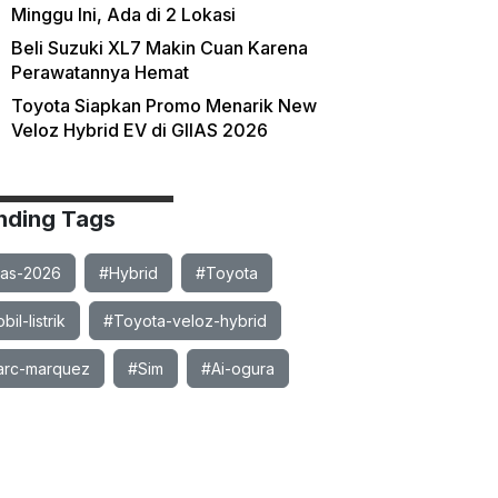
Minggu Ini, Ada di 2 Lokasi
Beli Suzuki XL7 Makin Cuan Karena
Perawatannya Hemat
Toyota Siapkan Promo Menarik New
Veloz Hybrid EV di GIIAS 2026
nding Tags
ias-2026
#Hybrid
#Toyota
il-listrik
#Toyota-veloz-hybrid
rc-marquez
#Sim
#Ai-ogura