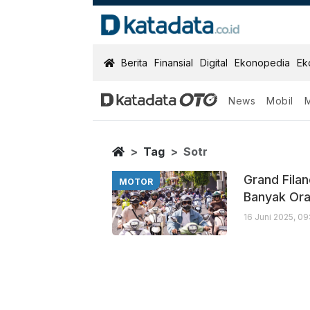
KatadataOTO
Berita
Finansial
Digital
Ekonopedia
Ek
News
Mobil
Sotr
Berita Terbaru
Home
Tag
Sotr
Grand Fila
MOTOR
Banyak Or
16 Juni 2025, 0