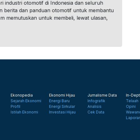
i industri otomotif di Indonesia dan seluruh
n berita dan panduan otomotif untuk membantu
um memutuskan untuk membeli, lewat ulasan,
Ekonopedia
Ekonomi Hijau
Jurnalisme Data
In-Dept
Sejarah Ekonomi
Energi Baru
Infografik
Telaah
Profil
Energi Sirkular
Analisis
Opini
Istilah Ekonomi
Investasi Hijau
Cek Data
Wawanc
Lapora