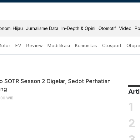
onomi Hijau
Jurnalisme Data
In-Depth & Opini
Otomotif
Video
Po
Motor
EV
Review
Modifikasi
Komunitas
Otosport
Otope
no SOTR Season 2 Digelar, Sedot Perhatian
ang
Art
9:00 WIB
1
2
3