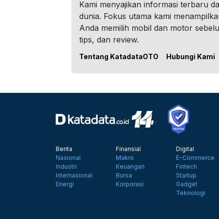
Kami menyajikan informasi terbaru dar
dunia. Fokus utama kami menampilka
Anda memilih mobil dan motor sebel
tips, dan review.
Tentang KatadataOTO
Hubungi Kami
Berita
Finansial
Digital
Nasional
Makro
E-Commerce
Industri
Keuangan
Fintech
Internasional
Bursa
Startup
Energi
Korporasi
Gadget
Teknologi