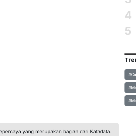
4
5
Tre
#Gi
#Mob
#Ma
tepercaya yang merupakan bagian dari Katadata.