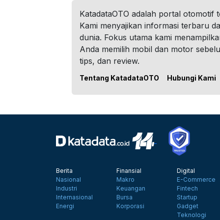
KatadataOTO adalah portal otomotif 
Kami menyajikan informasi terbaru dar
dunia. Fokus utama kami menampilka
Anda memilih mobil dan motor sebel
tips, dan review.
Tentang KatadataOTO
Hubungi Kami
Berita
Finansial
Digital
Nasional
Makro
E-Commerce
Industri
Keuangan
Fintech
Internasional
Bursa
Startup
Energi
Korporasi
Gadget
Teknologi