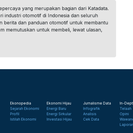
tepercaya yang merupakan bagian dari Katadata.
i industri otomotif di Indonesia dan seluruh
n berita dan panduan otomotif untuk membantu
um memutuskan untuk membeli, lewat ulasan,
Ekonopedia
Ekonomi Hijau
Jurnalisme Data
In-Dept
Sejarah Ekonomi
Energi Baru
Infografik
Telaah
Profil
Energi Sirkular
Analisis
Opini
Istilah Ekonomi
Investasi Hijau
Cek Data
Wawanc
Lapora