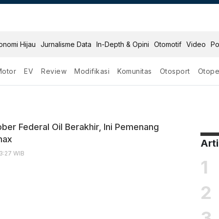
onomi Hijau
Jurnalisme Data
In-Depth & Opini
Otomotif
Video
Po
Motor
EV
Review
Modifikasi
Komunitas
Otosport
Otope
ah
ber Federal Oil Berakhir, Ini Pemenang
max
Art
13:27 WIB
1
2
3