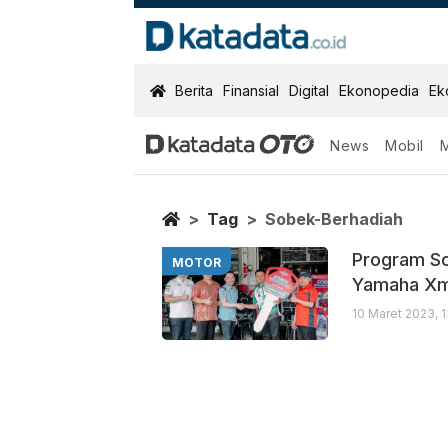
KatadataOTO
Berita
Finansial
Digital
Ekonopedia
Ek
News
Mobil
Sobek Berhadi
Berita Terbaru
Home
Tag
Sobek-Berhadiah
Program So
MOTOR
Yamaha X
10 Maret 2023, 