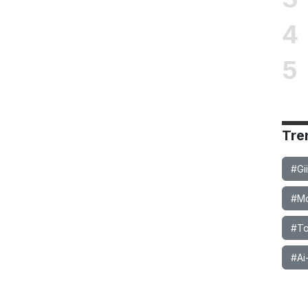
4
5
Tre
#Gi
#Mob
#To
#Ai