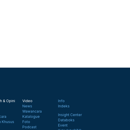
h & Opini
Video
Info
News
Indeks
Wawancara
Insight Center
ara
Katalogue
Databoks
n Khusus
Foto
Event
Podcast