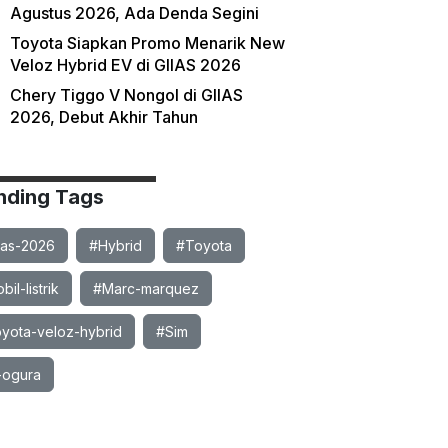
Agustus 2026, Ada Denda Segini
Toyota Siapkan Promo Menarik New
Veloz Hybrid EV di GIIAS 2026
Chery Tiggo V Nongol di GIIAS
2026, Debut Akhir Tahun
nding Tags
ias-2026
#Hybrid
#Toyota
il-listrik
#Marc-marquez
yota-veloz-hybrid
#Sim
-ogura