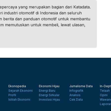
tepercaya yang merupakan bagian dari Katadata.
i industri otomotif di Indonesia dan seluruh
n berita dan panduan otomotif untuk membantu
um memutuskan untuk membeli, lewat ulasan,
Ekonopedia
Ekonomi Hijau
Jurnalisme Data
In-Dept
Sejarah Ekonomi
Energi Baru
Infografik
Telaah
Profil
Energi Sirkular
Analisis
Opini
Istilah Ekonomi
Investasi Hijau
Cek Data
Wawanc
Lapora