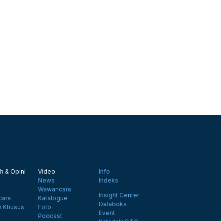
h & Opini
Video
Info
News
Indeks
Wawancara
Insight Center
ara
Katalogue
Databoks
n Khusus
Foto
Event
Podcast