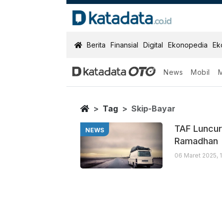
KatadataOTO
Berita
Finansial
Digital
Ekonopedia
Ek
News
Mobil
Skip Bayar
Berita Terbaru
Home
Tag
Skip-Bayar
TAF Luncur
NEWS
Ramadhan
06 Maret 2025, 