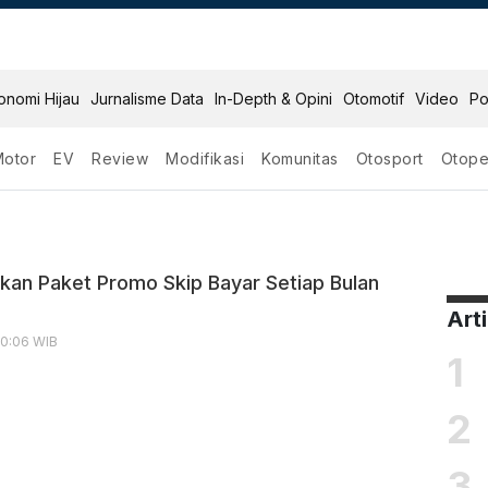
onomi Hijau
Jurnalisme Data
In-Depth & Opini
Otomotif
Video
Po
Motor
EV
Review
Modifikasi
Komunitas
Otosport
Otope
kan Paket Promo Skip Bayar Setiap Bulan
Art
10:06 WIB
1
2
3