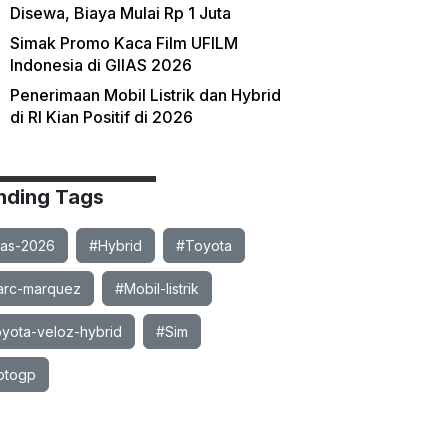
Disewa, Biaya Mulai Rp 1 Juta
Simak Promo Kaca Film UFILM
Indonesia di GIIAS 2026
Penerimaan Mobil Listrik dan Hybrid
di RI Kian Positif di 2026
nding Tags
ias-2026
#Hybrid
#Toyota
rc-marquez
#Mobil-listrik
yota-veloz-hybrid
#Sim
otogp