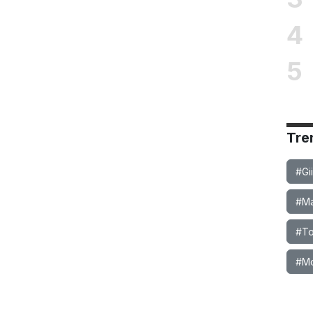
4
5
Tre
#Gi
#Ma
#To
#M