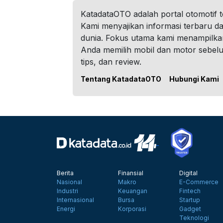
KatadataOTO adalah portal otomotif 
Kami menyajikan informasi terbaru dar
dunia. Fokus utama kami menampilka
Anda memilih mobil dan motor sebel
tips, dan review.
Tentang KatadataOTO
Hubungi Kami
Berita
Finansial
Digital
Nasional
Makro
E-Commerce
Industri
Keuangan
Fintech
Internasional
Bursa
Startup
Energi
Korporasi
Gadget
Teknologi