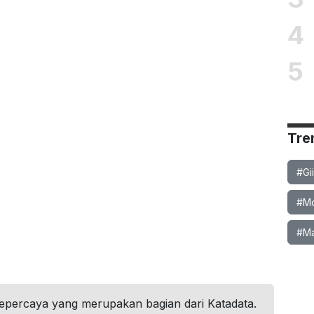
4
5
Tre
#Gi
#Mob
#Ma
tepercaya yang merupakan bagian dari Katadata.