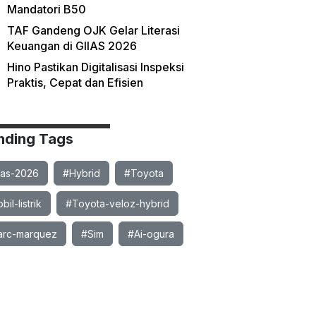
Mandatori B50
TAF Gandeng OJK Gelar Literasi
Keuangan di GIIAS 2026
Hino Pastikan Digitalisasi Inspeksi
Praktis, Cepat dan Efisien
nding Tags
ias-2026
#Hybrid
#Toyota
il-listrik
#Toyota-veloz-hybrid
rc-marquez
#Sim
#Ai-ogura