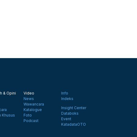
h & Opini
Video
Info
News
Indeks
Wawancara
Insight Center
ara
Katalogue
Databoks
n Khusus
Foto
Event
Podcast
KatadataOTO