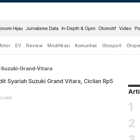
onomi Hijau
Jurnalisme Data
In-Depth & Opini
Otomotif
Video
Po
Motor
EV
Review
Modifikasi
Komunitas
Otosport
Otope
yariah Suzuki Grand Vi
-Suzuki-Grand-Vitara
t Syariah Suzuki Grand Vitara, Cicilan Rp5
Art
:53 WIB
1
2
3