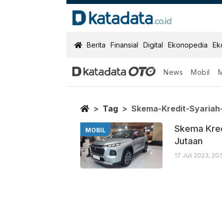
KatadataOTO
Berita
Finansial
Digital
Ekonopedia
Ek
News
Mobil
Skema Kredit S
Berita Terbaru
Home
Tag
Skema-Kredit-Syariah
Skema Kredi
MOBIL
Jutaan
17 Juli 2023, 20