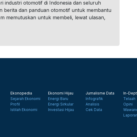
i industri otomotif di Indonesia dan seluruh
n berita dan panduan otomotif untuk membantu
um memutuskan untuk membeli, lewat ulasan,
Ekonopedia
Ekonomi Hijau
Jurnalisme Data
In-Dept
Sejarah Ekonomi
Energi Baru
Infografik
Telaah
Profil
Energi Sirkular
Analisis
Opini
Istilah Ekonomi
Investasi Hijau
Cek Data
Wawanc
Lapora