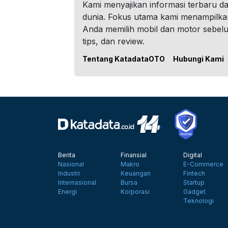
Kami menyajikan informasi terbaru dar
dunia. Fokus utama kami menampilka
Anda memilih mobil dan motor sebel
tips, dan review.
Tentang KatadataOTO
Hubungi Kami
Berita
Finansial
Digital
Nasional
Makro
E-Commerce
Industri
Keuangan
Fintech
Internasional
Bursa
Startup
Energi
Korporasi
Gadget
Teknologi