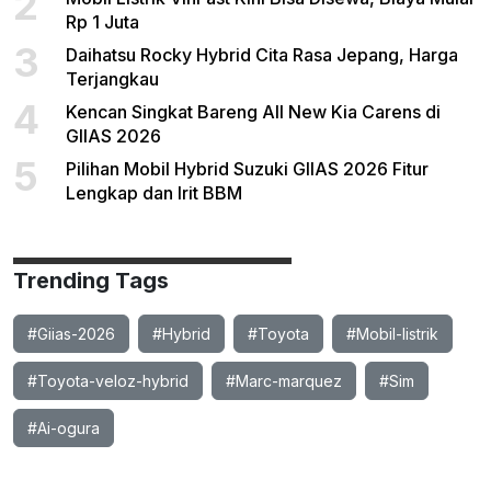
2
Rp 1 Juta
3
Daihatsu Rocky Hybrid Cita Rasa Jepang, Harga
Terjangkau
4
Kencan Singkat Bareng All New Kia Carens di
GIIAS 2026
5
Pilihan Mobil Hybrid Suzuki GIIAS 2026 Fitur
Lengkap dan Irit BBM
Trending Tags
#Giias-2026
#Hybrid
#Toyota
#Mobil-listrik
#Toyota-veloz-hybrid
#Marc-marquez
#Sim
#Ai-ogura