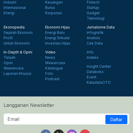
Industri
Keuangan
Fintech
Internasional
Bursa
Startup
Energi
Korporasi
Gadget
Teknologi
Ekonopedia
Ekonomi Hijau
Jurnalisme Data
Sejarah Ekonomi
Energi Baru
Infografik
Profil
Energi Sirkular
Analisis
Istilah Ekonomi
Investasi Hijau
Cek Data
In-Depth & Opini
Video
Info
Telaah
News
Indeks
Opini
Wawancara
Insight Center
Wawancara
Katalogue
Databoks
Laporan Khusus
Foto
Event
Podcast
KatadataOTO
Langganan Newsletter
Daftar
Follow us on Facebook
Follow us on X
Follow us on Instagram
Follow us on Yout