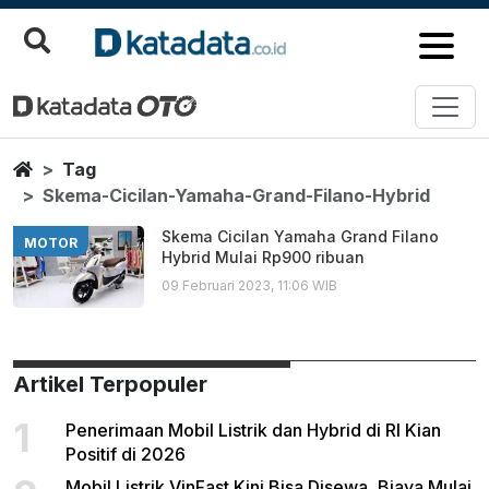
Skema Cicilan Yamaha Grand Fi
Berita Terbaru
Home
Tag
Skema-Cicilan-Yamaha-Grand-Filano-Hybrid
Skema Cicilan Yamaha Grand Filano
MOTOR
Hybrid Mulai Rp900 ribuan
09 Februari 2023, 11:06 WIB
Artikel Terpopuler
1
Penerimaan Mobil Listrik dan Hybrid di RI Kian
Positif di 2026
Mobil Listrik VinFast Kini Bisa Disewa, Biaya Mulai