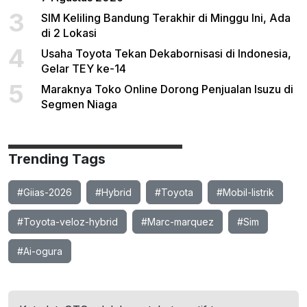
3
SIM Keliling Bandung Terakhir di Minggu Ini, Ada
di 2 Lokasi
4
Usaha Toyota Tekan Dekabornisasi di Indonesia,
Gelar TEY ke-14
5
Maraknya Toko Online Dorong Penjualan Isuzu di
Segmen Niaga
Trending Tags
#Giias-2026
#Hybrid
#Toyota
#Mobil-listrik
#Toyota-veloz-hybrid
#Marc-marquez
#Sim
#Ai-ogura