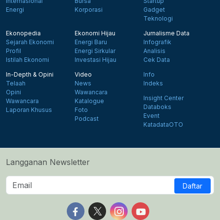
Internasional
Bursa
Startup
Energi
Korporasi
Gadget
Teknologi
Ekonopedia
Ekonomi Hijau
Jurnalisme Data
Sejarah Ekonomi
Energi Baru
Infografik
Profil
Energi Sirkular
Analisis
Istilah Ekonomi
Investasi Hijau
Cek Data
In-Depth & Opini
Video
Info
Telaah
News
Indeks
Opini
Wawancara
Insight Center
Wawancara
Katalogue
Databoks
Laporan Khusus
Foto
Event
Podcast
KatadataOTO
Langganan Newsletter
Daftar
Follow us on Facebook
Follow us on X
Follow us on Instagram
Follow us on Yout