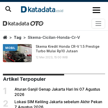
Skema Cicilan Honda Cr V
Berita Terbaru
Home
Tag
Skema-Cicilan-Honda-Cr-V
Skema Kredit Honda CR-V 1.5 Prestige
MOBIL
Turbo Mulai Rp10 Jutaan
12 Mei 2023, 15:00 WIB
Artikel Terpopuler
1
Aturan Ganjil Genap Jakarta Hari Ini 07 Agustus
2026
2
Lokasi SIM Keliling Jakarta sebelum Akhir Pekan
7 Agustus 2026