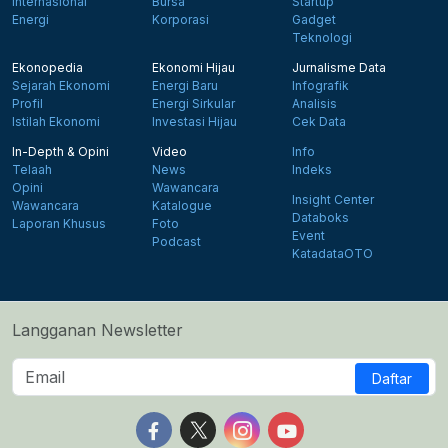
Internasional
Bursa
Startup
Energi
Korporasi
Gadget
Teknologi
Ekonopedia
Ekonomi Hijau
Jurnalisme Data
Sejarah Ekonomi
Energi Baru
Infografik
Profil
Energi Sirkular
Analisis
Istilah Ekonomi
Investasi Hijau
Cek Data
In-Depth & Opini
Video
Info
Telaah
News
Indeks
Opini
Wawancara
Insight Center
Wawancara
Katalogue
Databoks
Laporan Khusus
Foto
Event
Podcast
KatadataOTO
Langganan Newsletter
Daftar
Follow us on Facebook
Follow us on X
Follow us on Instagram
Follow us on Yout