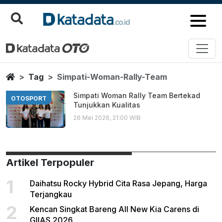
Simpati Woman Rally Team
Berita Terbaru
Home
Tag
Simpati-Woman-Rally-Team
Simpati Woman Rally Team Bertekad
OTOSPORT
Tunjukkan Kualitas
26 Mei 2026, 21:00 WIB
Artikel Terpopuler
1
Daihatsu Rocky Hybrid Cita Rasa Jepang, Harga
Terjangkau
2
Kencan Singkat Bareng All New Kia Carens di
GIIAS 2026