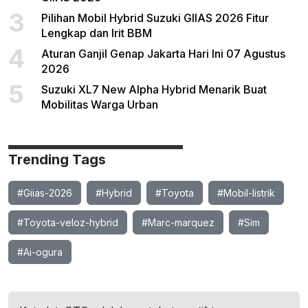
3
Pilihan Mobil Hybrid Suzuki GIIAS 2026 Fitur
Lengkap dan Irit BBM
4
Aturan Ganjil Genap Jakarta Hari Ini 07 Agustus
2026
5
Suzuki XL7 New Alpha Hybrid Menarik Buat
Mobilitas Warga Urban
Trending Tags
#Giias-2026
#Hybrid
#Toyota
#Mobil-listrik
#Toyota-veloz-hybrid
#Marc-marquez
#Sim
#Ai-ogura