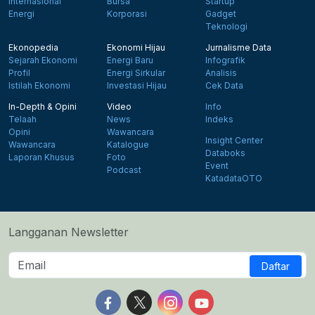
Internasional
Bursa
Startup
Energi
Korporasi
Gadget
Teknologi
Ekonopedia
Ekonomi Hijau
Jurnalisme Data
Sejarah Ekonomi
Energi Baru
Infografik
Profil
Energi Sirkular
Analisis
Istilah Ekonomi
Investasi Hijau
Cek Data
In-Depth & Opini
Video
Info
Telaah
News
Indeks
Opini
Wawancara
Insight Center
Wawancara
Katalogue
Databoks
Laporan Khusus
Foto
Event
Podcast
KatadataOTO
Langganan Newsletter
Daftar
Follow us on Facebook
Follow us on X
Follow us on Instagram
Follow us on Yout