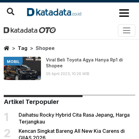
Shopee
Berita Terbaru
Home
Tag
Shopee
Viral Beli Toyota Agya Hanya Rp1 di
MOBIL
Shopee
05 April 2023, 10:26 WIB
Artikel Terpopuler
1
Daihatsu Rocky Hybrid Cita Rasa Jepang, Harga
Terjangkau
2
Kencan Singkat Bareng All New Kia Carens di
GIIAS 2026