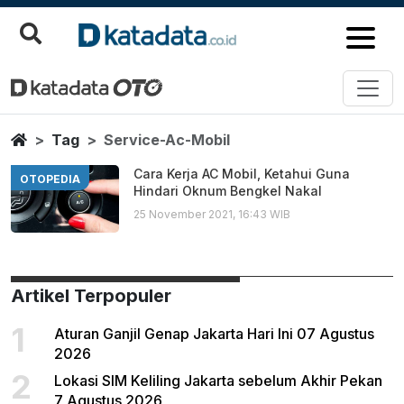
Service Ac Mobil
Berita Terbaru
Home
Tag
Service-Ac-Mobil
Cara Kerja AC Mobil, Ketahui Guna
OTOPEDIA
Hindari Oknum Bengkel Nakal
25 November 2021, 16:43 WIB
Artikel Terpopuler
1
Aturan Ganjil Genap Jakarta Hari Ini 07 Agustus
2026
2
Lokasi SIM Keliling Jakarta sebelum Akhir Pekan
7 Agustus 2026