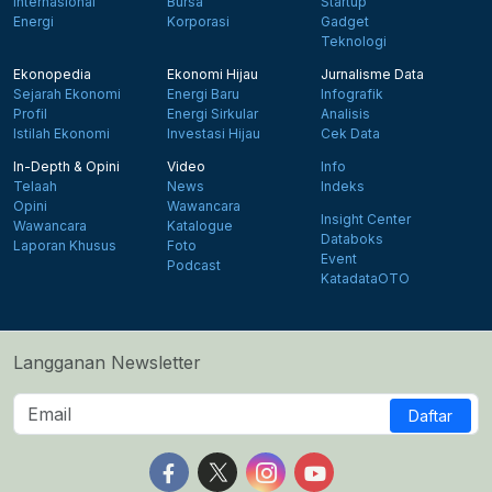
Internasional
Bursa
Startup
Energi
Korporasi
Gadget
Teknologi
Ekonopedia
Ekonomi Hijau
Jurnalisme Data
Sejarah Ekonomi
Energi Baru
Infografik
Profil
Energi Sirkular
Analisis
Istilah Ekonomi
Investasi Hijau
Cek Data
In-Depth & Opini
Video
Info
Telaah
News
Indeks
Opini
Wawancara
Insight Center
Wawancara
Katalogue
Databoks
Laporan Khusus
Foto
Event
Podcast
KatadataOTO
Langganan Newsletter
Daftar
Follow us on Facebook
Follow us on X
Follow us on Instagram
Follow us on Yout