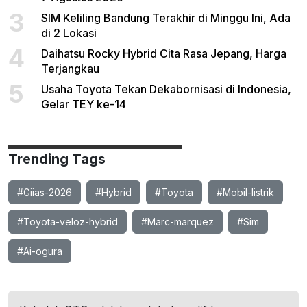
3
SIM Keliling Bandung Terakhir di Minggu Ini, Ada
di 2 Lokasi
4
Daihatsu Rocky Hybrid Cita Rasa Jepang, Harga
Terjangkau
5
Usaha Toyota Tekan Dekabornisasi di Indonesia,
Gelar TEY ke-14
Trending Tags
#Giias-2026
#Hybrid
#Toyota
#Mobil-listrik
#Toyota-veloz-hybrid
#Marc-marquez
#Sim
#Ai-ogura