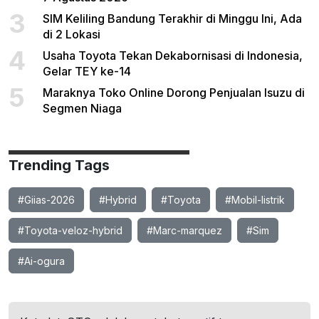
3
SIM Keliling Bandung Terakhir di Minggu Ini, Ada
di 2 Lokasi
4
Usaha Toyota Tekan Dekabornisasi di Indonesia,
Gelar TEY ke-14
5
Maraknya Toko Online Dorong Penjualan Isuzu di
Segmen Niaga
Trending Tags
#Giias-2026
#Hybrid
#Toyota
#Mobil-listrik
#Toyota-veloz-hybrid
#Marc-marquez
#Sim
#Ai-ogura