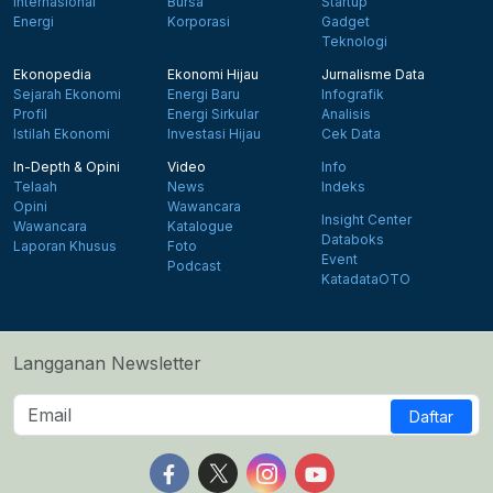
Internasional
Bursa
Startup
Energi
Korporasi
Gadget
Teknologi
Ekonopedia
Ekonomi Hijau
Jurnalisme Data
Sejarah Ekonomi
Energi Baru
Infografik
Profil
Energi Sirkular
Analisis
Istilah Ekonomi
Investasi Hijau
Cek Data
In-Depth & Opini
Video
Info
Telaah
News
Indeks
Opini
Wawancara
Insight Center
Wawancara
Katalogue
Databoks
Laporan Khusus
Foto
Event
Podcast
KatadataOTO
Langganan Newsletter
Daftar
Follow us on Facebook
Follow us on X
Follow us on Instagram
Follow us on Yout