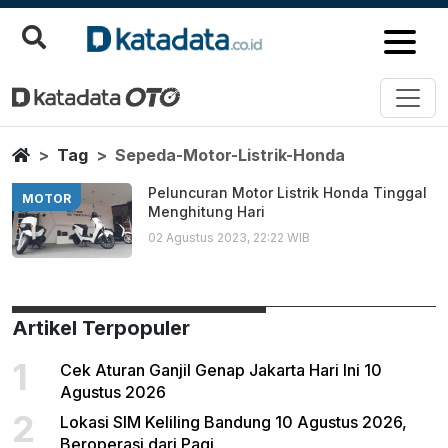
Sepeda Motor Listrik Honda
Berita Terbaru
Home
Tag
Sepeda-Motor-Listrik-Honda
Peluncuran Motor Listrik Honda Tinggal
MOTOR
Menghitung Hari
02 Agustus 2023, 22:22 WIB
Artikel Terpopuler
1
Cek Aturan Ganjil Genap Jakarta Hari Ini 10
Agustus 2026
2
Lokasi SIM Keliling Bandung 10 Agustus 2026,
Beroperasi dari Pagi