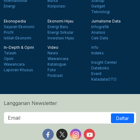
Internasional
Bursa
Startup
Energi
Korporasi
Gadget
Teknologi
Ekonopedia
Ekonomi Hijau
Jurnalisme Data
Sejarah Ekonomi
Energi Baru
Infografik
Profil
Energi Sirkular
Analisis
Istilah Ekonomi
Investasi Hijau
Cek Data
In-Depth & Opini
Video
Info
Telaah
News
Indeks
Opini
Wawancara
Insight Center
Wawancara
Katalogue
Databoks
Laporan Khusus
Foto
Event
Podcast
KatadataOTO
Langganan Newsletter
Daftar
Follow us on Facebook
Follow us on X
Follow us on Instagram
Follow us on Yout