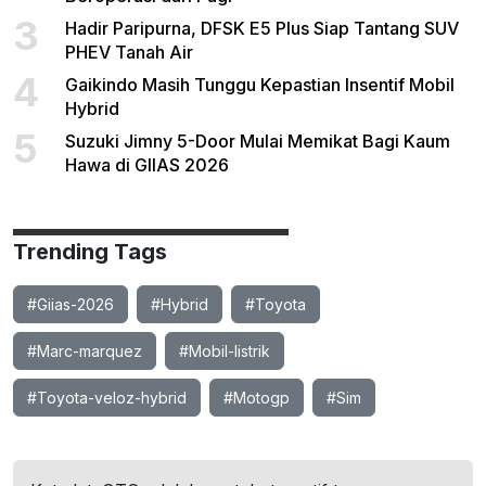
3
Hadir Paripurna, DFSK E5 Plus Siap Tantang SUV
PHEV Tanah Air
4
Gaikindo Masih Tunggu Kepastian Insentif Mobil
Hybrid
5
Suzuki Jimny 5-Door Mulai Memikat Bagi Kaum
Hawa di GIIAS 2026
Trending Tags
#Giias-2026
#Hybrid
#Toyota
#Marc-marquez
#Mobil-listrik
#Toyota-veloz-hybrid
#Motogp
#Sim