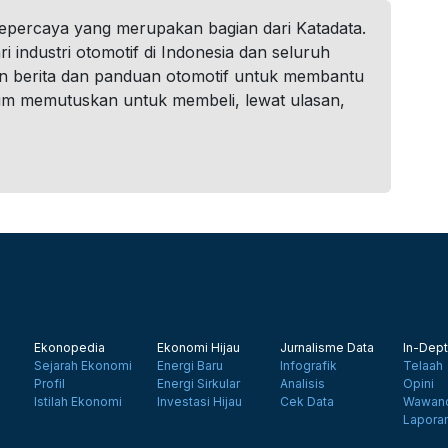
tepercaya yang merupakan bagian dari Katadata.
i industri otomotif di Indonesia dan seluruh
n berita dan panduan otomotif untuk membantu
um memutuskan untuk membeli, lewat ulasan,
Ekonopedia
Ekonomi Hijau
Jurnalisme Data
In-Dept
Sejarah Ekonomi
Energi Baru
Infografik
Telaah
Profil
Energi Sirkular
Analisis
Opini
Istilah Ekonomi
Investasi Hijau
Cek Data
Wawanc
Lapora