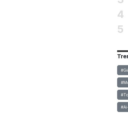
4
5
Tre
#Gi
#Mob
#To
#Ai