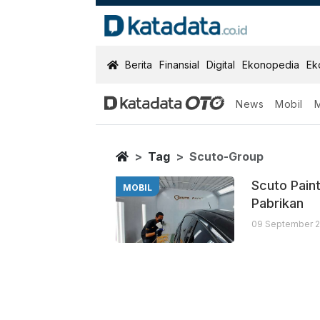
KatadataOTO
Berita
Finansial
Digital
Ekonopedia
Ek
News
Mobil
Scuto Group
Berita Terbaru
Home
Tag
Scuto-Group
Scuto Pain
MOBIL
Pabrikan
09 September 2