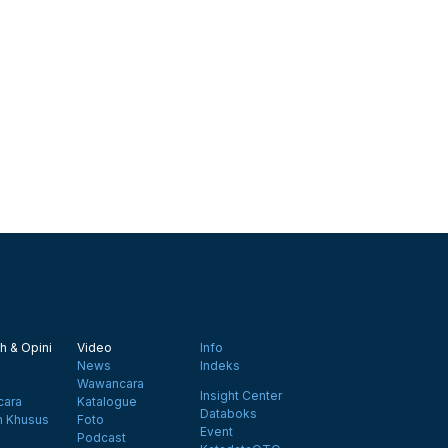
h & Opini
Video
Info
News
Indeks
Wawancara
Insight Center
ara
Katalogue
Databoks
n Khusus
Foto
Event
Podcast