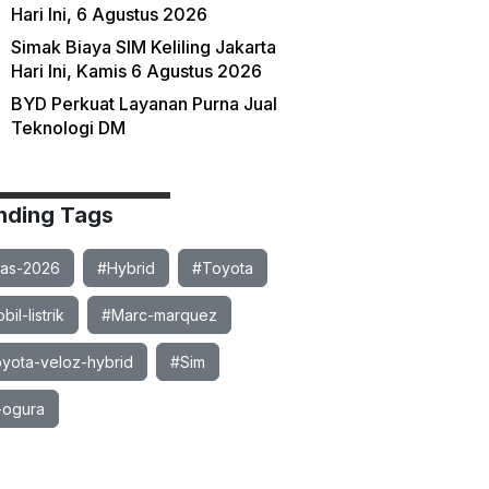
Hari Ini, 6 Agustus 2026
Simak Biaya SIM Keliling Jakarta
Hari Ini, Kamis 6 Agustus 2026
BYD Perkuat Layanan Purna Jual
Teknologi DM
nding Tags
ias-2026
#Hybrid
#Toyota
il-listrik
#Marc-marquez
yota-veloz-hybrid
#Sim
-ogura