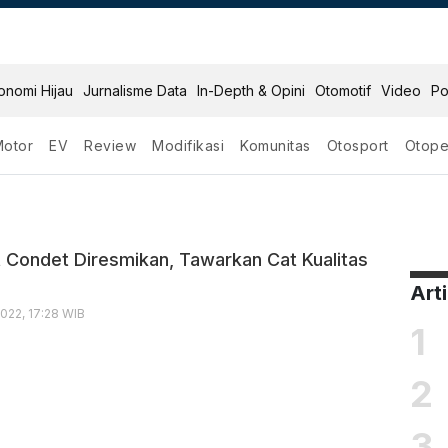
onomi Hijau
Jurnalisme Data
In-Depth & Opini
Otomotif
Video
Po
Motor
EV
Review
Modifikasi
Komunitas
Otosport
Otope
t Condet Diresmikan, Tawarkan Cat Kualitas
Art
022, 17:28 WIB
1
2
3