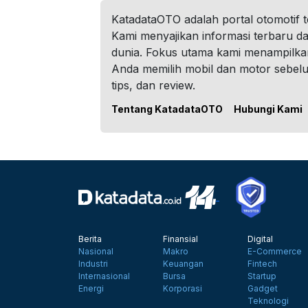
KatadataOTO adalah portal otomotif 
Kami menyajikan informasi terbaru dar
dunia. Fokus utama kami menampilka
Anda memilih mobil dan motor sebel
tips, dan review.
Tentang KatadataOTO
Hubungi Kami
Berita
Finansial
Digital
Nasional
Makro
E-Commerce
Industri
Keuangan
Fintech
Internasional
Bursa
Startup
Energi
Korporasi
Gadget
Teknologi