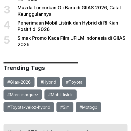
3
Mazda Luncurkan Oli Baru di GIIAS 2026, Catat
Keunggulannya
4
Penerimaan Mobil Listrik dan Hybrid di RI Kian
Positif di 2026
5
Simak Promo Kaca Film UFILM Indonesia di GIIAS
2026
Trending Tags
#Giias-2026
#Hybrid
#Toyota
#Marc-marquez
#Mobil-listrik
#Toyota-veloz-hybrid
#Sim
#Motogp