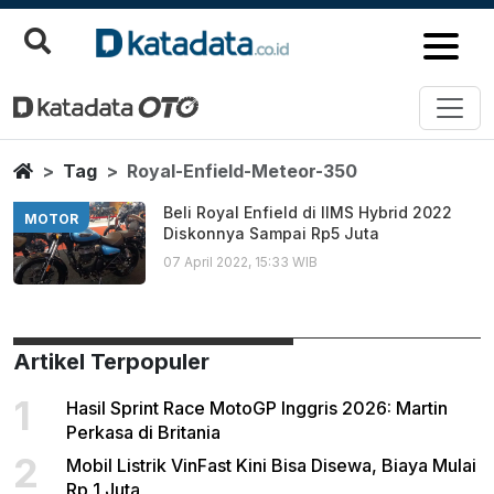
Royal Enfield Meteor 350
Berita Terbaru
Home
Tag
Royal-Enfield-Meteor-350
Beli Royal Enfield di IIMS Hybrid 2022
MOTOR
Diskonnya Sampai Rp5 Juta
07 April 2022, 15:33 WIB
Artikel Terpopuler
1
Hasil Sprint Race MotoGP Inggris 2026: Martin
Perkasa di Britania
2
Mobil Listrik VinFast Kini Bisa Disewa, Biaya Mulai
Rp 1 Juta