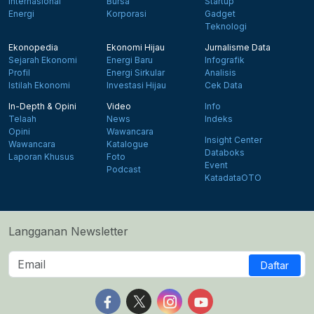
Internasional
Bursa
Startup
Energi
Korporasi
Gadget
Teknologi
Ekonopedia
Ekonomi Hijau
Jurnalisme Data
Sejarah Ekonomi
Energi Baru
Infografik
Profil
Energi Sirkular
Analisis
Istilah Ekonomi
Investasi Hijau
Cek Data
In-Depth & Opini
Video
Info
Telaah
News
Indeks
Opini
Wawancara
Insight Center
Wawancara
Katalogue
Databoks
Laporan Khusus
Foto
Event
Podcast
KatadataOTO
Langganan Newsletter
Daftar
Follow us on Facebook
Follow us on X
Follow us on Instagram
Follow us on Yout