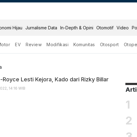
onomi Hijau
Jurnalisme Data
In-Depth & Opini
Otomotif
Video
Po
Motor
EV
Review
Modifikasi
Komunitas
Otosport
Otope
i Kejora
a
l-Royce Lesti Kejora, Kado dari Rizky Billar
022, 14:16 WIB
Art
1
2
3