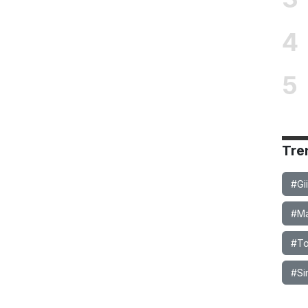
4
5
Tre
#Gi
#Ma
#To
#Si