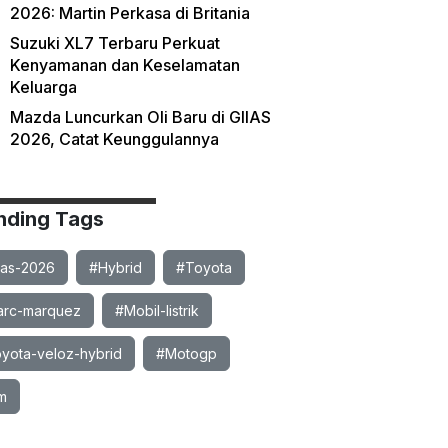
2026: Martin Perkasa di Britania
Suzuki XL7 Terbaru Perkuat
Kenyamanan dan Keselamatan
Keluarga
Mazda Luncurkan Oli Baru di GIIAS
2026, Catat Keunggulannya
nding Tags
ias-2026
#Hybrid
#Toyota
rc-marquez
#Mobil-listrik
yota-veloz-hybrid
#Motogp
m