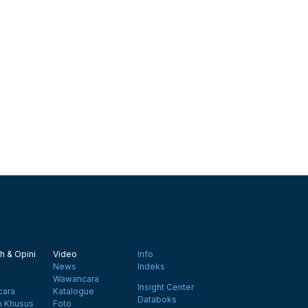
h & Opini
Video
Info
News
Indeks
Wawancara
Insight Center
ara
Katalogue
Databoks
n Khusus
Foto