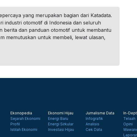
tepercaya yang merupakan bagian dari Katadata.
i industri otomotif di Indonesia dan seluruh
n berita dan panduan otomotif untuk membantu
um memutuskan untuk membeli, lewat ulasan,
Ekonopedia
Ekonomi Hijau
Jurnalisme Data
In-Dept
Sejarah Ekonomi
Energi Baru
Infografik
Telaah
Profil
Energi Sirkular
Analisis
Opini
Istilah Ekonomi
Investasi Hijau
Cek Data
Wawanc
Lapora