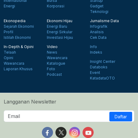
Internasional
Bursa
Startup
Energi
Korporasi
Gadget
Teknologi
Ekonopedia
Ekonomi Hijau
Jurnalisme Data
Sejarah Ekonomi
Energi Baru
Infografik
Profil
Energi Sirkular
Analisis
Istilah Ekonomi
Investasi Hijau
Cek Data
In-Depth & Opini
Video
Info
Telaah
News
Indeks
Opini
Wawancara
Insight Center
Wawancara
Katalogue
Databoks
Laporan Khusus
Foto
Event
Podcast
KatadataOTO
Langganan Newsletter
Daftar
Follow us on Facebook
Follow us on X
Follow us on Instagram
Follow us on Yout