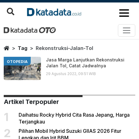
Rekonstruksi Jalan Tol
Berita Terbaru
Home
Tag
Rekonstruksi-Jalan-Tol
Jasa Marga Lanjutkan Rekonstruksi
OTOPEDIA
Jalan Tol, Catat Jadwalnya
29 Agustus 2022, 09:51 WIB
Artikel Terpopuler
1
Daihatsu Rocky Hybrid Cita Rasa Jepang, Harga
Terjangkau
2
Pilihan Mobil Hybrid Suzuki GIIAS 2026 Fitur
Lengkap dan Irit BBM