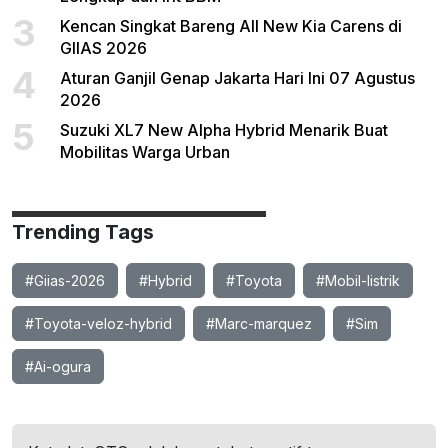
3
Kencan Singkat Bareng All New Kia Carens di
GIIAS 2026
4
Aturan Ganjil Genap Jakarta Hari Ini 07 Agustus
2026
5
Suzuki XL7 New Alpha Hybrid Menarik Buat
Mobilitas Warga Urban
Trending Tags
#Giias-2026
#Hybrid
#Toyota
#Mobil-listrik
#Toyota-veloz-hybrid
#Marc-marquez
#Sim
#Ai-ogura