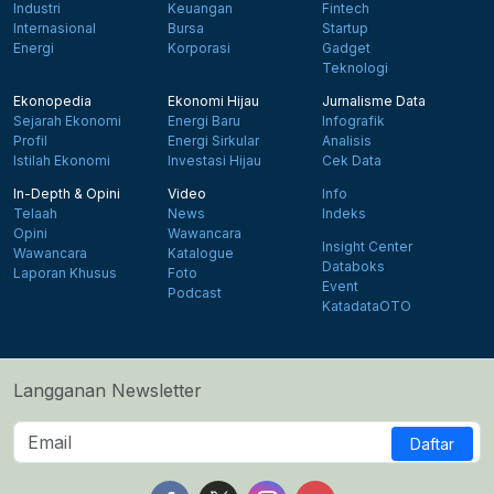
Industri
Keuangan
Fintech
Internasional
Bursa
Startup
Energi
Korporasi
Gadget
Teknologi
Ekonopedia
Ekonomi Hijau
Jurnalisme Data
Sejarah Ekonomi
Energi Baru
Infografik
Profil
Energi Sirkular
Analisis
Istilah Ekonomi
Investasi Hijau
Cek Data
In-Depth & Opini
Video
Info
Telaah
News
Indeks
Opini
Wawancara
Insight Center
Wawancara
Katalogue
Databoks
Laporan Khusus
Foto
Event
Podcast
KatadataOTO
Langganan Newsletter
Daftar
Follow us on Facebook
Follow us on X
Follow us on Instagram
Follow us on Yout