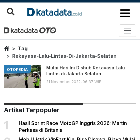
Rekayasa Lalu Lintas Di Jakarta
Berita Terbaru
Home
Tag
Rekayasa-Lalu-Lintas-Di-Jakarta-Selatan
Mulai Hari Ini Dishub Rekayasa Lalu
OTOPEDIA
Lintas di Jakarta Selatan
21 November 2022, 06:37 WIB
Artikel Terpopuler
1
Hasil Sprint Race MotoGP Inggris 2026: Martin
Perkasa di Britania
Mobil Listrik VinFast Kini Bisa Disewa, Biaya Mulai