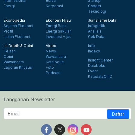
Internasional
Bursa
Startup
Energi
Korporasi
Gadget
Teknologi
Ekonopedia
Ekonomi Hijau
Jurnalisme Data
Sejarah Ekonomi
Energi Baru
Infografik
Profil
Energi Sirkular
Analisis
Istilah Ekonomi
Investasi Hijau
Cek Data
In-Depth & Opini
Video
Info
Telaah
News
Indeks
Opini
Wawancara
Insight Center
Wawancara
Katalogue
Databoks
Laporan Khusus
Foto
Event
Podcast
KatadataOTO
Langganan Newsletter
Daftar
Follow us on Facebook
Follow us on X
Follow us on Instagram
Follow us on Yout