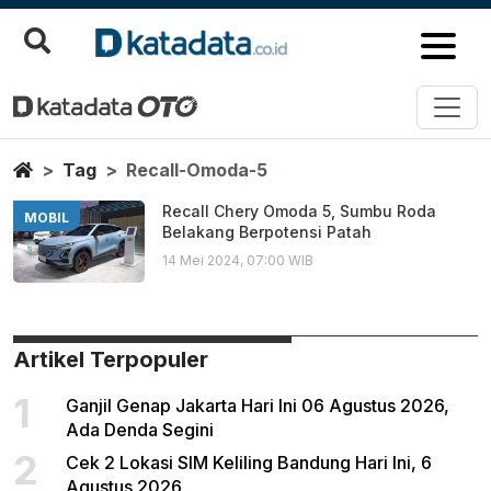
Recall Omoda 5
Berita Terbaru
Home
Tag
Recall-Omoda-5
Recall Chery Omoda 5, Sumbu Roda
MOBIL
Belakang Berpotensi Patah
14 Mei 2024, 07:00 WIB
Artikel Terpopuler
1
Ganjil Genap Jakarta Hari Ini 06 Agustus 2026,
Ada Denda Segini
2
Cek 2 Lokasi SIM Keliling Bandung Hari Ini, 6
Agustus 2026