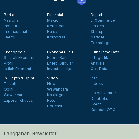
Berita
Finansial
Digital
Nasional
Makro
E-Commerce
Industri
Keuangan
Fintech
Internasional
Bursa
Startup
Energi
Korporasi
Gadget
Teknologi
Ekonopedia
Ekonomi Hijau
Jurnalisme Data
Sejarah Ekonomi
Energi Baru
Infografik
Profil
Energi Sirkular
Analisis
Istilah Ekonomi
Investasi Hijau
Cek Data
In-Depth & Opini
Video
Info
Telaah
News
Indeks
Opini
Wawancara
Insight Center
Wawancara
Katalogue
Databoks
Laporan Khusus
Foto
Event
Podcast
KatadataOTO
Langganan Newsletter