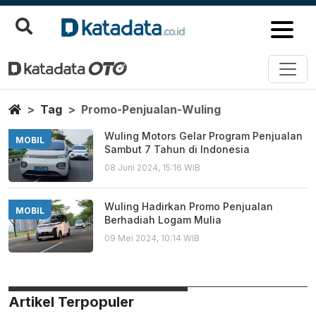
Promo Penjualan Wuling
Berita Terbaru
Home
Tag
Promo-Penjualan-Wuling
Wuling Motors Gelar Program Penjualan
MOBIL
Sambut 7 Tahun di Indonesia
08 Juni 2024, 15:16 WIB
Wuling Hadirkan Promo Penjualan
MOBIL
Berhadiah Logam Mulia
09 Mei 2024, 10:14 WIB
Artikel Terpopuler