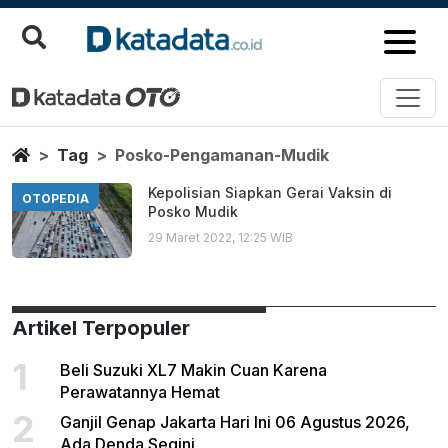
Posko Pengamanan Mudik
Berita Terbaru
Home
Tag
Posko-Pengamanan-Mudik
Kepolisian Siapkan Gerai Vaksin di
OTOPEDIA
Posko Mudik
29 Maret 2022, 12:25 WIB
Artikel Terpopuler
1
Beli Suzuki XL7 Makin Cuan Karena
Perawatannya Hemat
2
Ganjil Genap Jakarta Hari Ini 06 Agustus 2026,
Ada Denda Segini