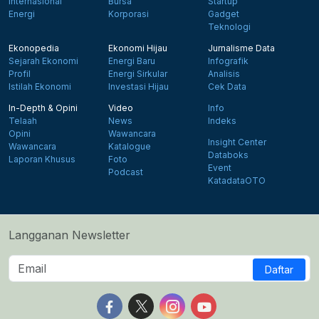
Internasional
Bursa
Startup
Energi
Korporasi
Gadget
Teknologi
Ekonopedia
Ekonomi Hijau
Jurnalisme Data
Sejarah Ekonomi
Energi Baru
Infografik
Profil
Energi Sirkular
Analisis
Istilah Ekonomi
Investasi Hijau
Cek Data
In-Depth & Opini
Video
Info
Telaah
News
Indeks
Opini
Wawancara
Insight Center
Wawancara
Katalogue
Databoks
Laporan Khusus
Foto
Event
Podcast
KatadataOTO
Langganan Newsletter
Daftar
Follow us on Facebook
Follow us on X
Follow us on Instagram
Follow us on Yout