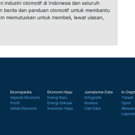
i industri otomotif di Indonesia dan seluruh
n berita dan panduan otomotif untuk membantu
um memutuskan untuk membeli, lewat ulasan,
Ekonopedia
Ekonomi Hijau
Jurnalisme Data
In-Dept
Sejarah Ekonomi
Energi Baru
Infografik
Telaah
Profil
Energi Sirkular
Analisis
Opini
Istilah Ekonomi
Investasi Hijau
Cek Data
Wawanc
Lapora