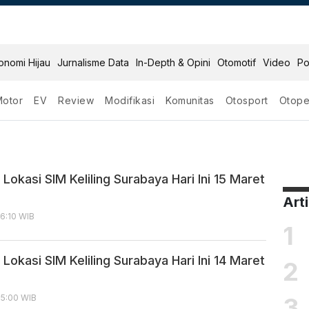
onomi Hijau
Jurnalisme Data
In-Depth & Opini
Otomotif
Video
Po
Motor
EV
Review
Modifikasi
Komunitas
Otosport
Otope
urabaya
Lokasi SIM Keliling Surabaya Hari Ini 15 Maret
Art
06:10 WIB
1
Lokasi SIM Keliling Surabaya Hari Ini 14 Maret
2
3
05:00 WIB