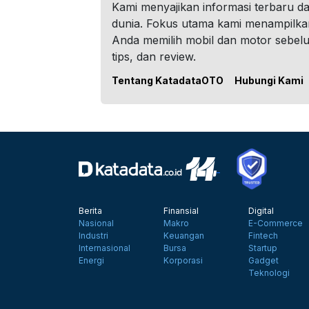
Kami menyajikan informasi terbaru dar
dunia. Fokus utama kami menampilka
Anda memilih mobil dan motor sebel
tips, dan review.
Tentang KatadataOTO
Hubungi Kami
Berita
Finansial
Digital
Nasional
Makro
E-Commerce
Industri
Keuangan
Fintech
Internasional
Bursa
Startup
Energi
Korporasi
Gadget
Teknologi