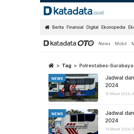
KatadataOTO
Berita
Finansial
Digital
Ekonopedia
Ek
News
Mobil
Polrestabes S
Berita Terbaru
Home
Tag
Polrestabes-Surabaya
Jadwal dan 
NEWS
2024
15 Maret 2024, 
Jadwal dan 
NEWS
2024
14 Maret 2024, 