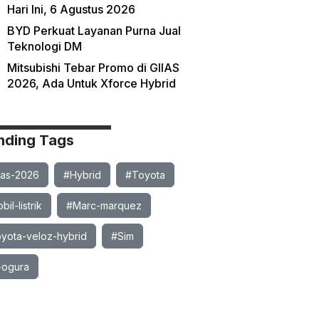
Hari Ini, 6 Agustus 2026
BYD Perkuat Layanan Purna Jual
Teknologi DM
Mitsubishi Tebar Promo di GIIAS
2026, Ada Untuk Xforce Hybrid
nding Tags
ias-2026
#Hybrid
#Toyota
il-listrik
#Marc-marquez
yota-veloz-hybrid
#Sim
-ogura