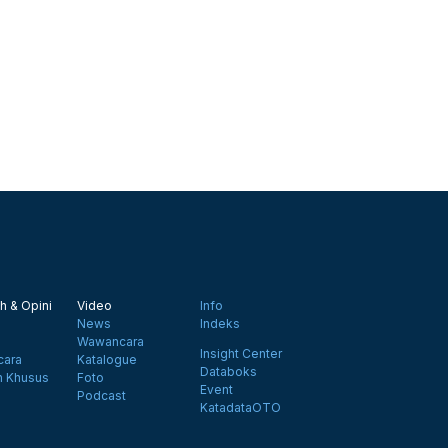
h & Opini
Video
Info
News
Indeks
Wawancara
Insight Center
ara
Katalogue
Databoks
n Khusus
Foto
Event
Podcast
KatadataOTO