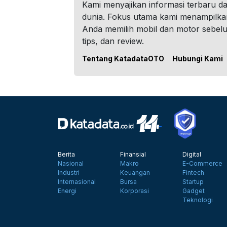
Kami menyajikan informasi terbaru dar
dunia. Fokus utama kami menampilka
Anda memilih mobil dan motor sebel
tips, dan review.
Tentang KatadataOTO
Hubungi Kami
Berita
Finansial
Digital
Nasional
Makro
E-Commerce
Industri
Keuangan
Fintech
Internasional
Bursa
Startup
Energi
Korporasi
Gadget
Teknologi