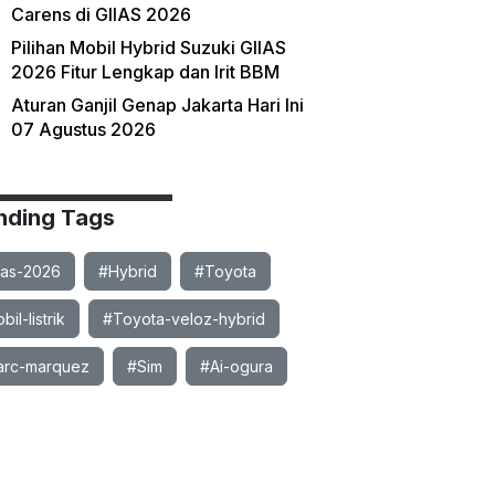
Carens di GIIAS 2026
Pilihan Mobil Hybrid Suzuki GIIAS
2026 Fitur Lengkap dan Irit BBM
Aturan Ganjil Genap Jakarta Hari Ini
07 Agustus 2026
nding Tags
ias-2026
#Hybrid
#Toyota
il-listrik
#Toyota-veloz-hybrid
rc-marquez
#Sim
#Ai-ogura