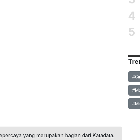
4
5
Tre
#Gi
#Mob
#Ma
tepercaya yang merupakan bagian dari Katadata.