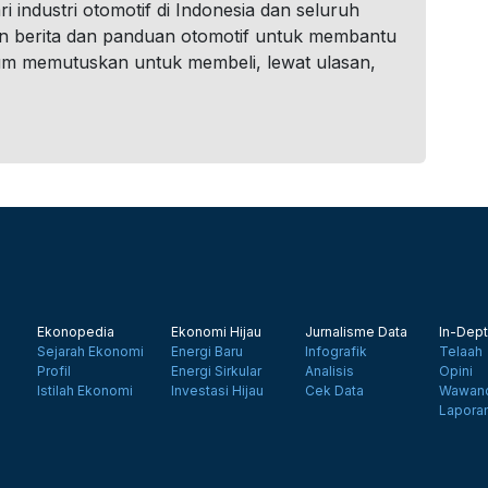
i industri otomotif di Indonesia dan seluruh
n berita dan panduan otomotif untuk membantu
um memutuskan untuk membeli, lewat ulasan,
Ekonopedia
Ekonomi Hijau
Jurnalisme Data
In-Dept
Sejarah Ekonomi
Energi Baru
Infografik
Telaah
Profil
Energi Sirkular
Analisis
Opini
Istilah Ekonomi
Investasi Hijau
Cek Data
Wawanc
Lapora