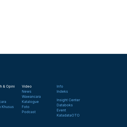
h & Opini
Video
Info
News
Indeks
Wawancara
Insight Center
ara
Katalogue
Databoks
n Khusus
Foto
Event
Podcast
KatadataOTO