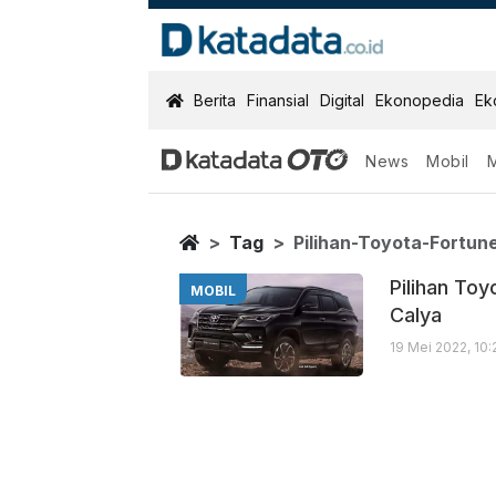
KatadataOTO
Berita
Finansial
Digital
Ekonopedia
Ek
News
Mobil
Pilihan Toyota
Berita Terbaru
Home
Tag
Pilihan-Toyota-Fortu
Pilihan Toy
MOBIL
Calya
19 Mei 2022, 10