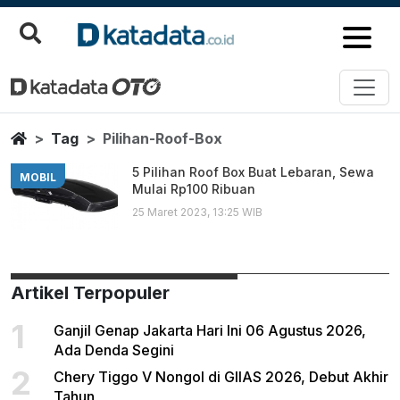
Pilihan Roof Box
Berita Terbaru
Home
Tag
Pilihan-Roof-Box
5 Pilihan Roof Box Buat Lebaran, Sewa
MOBIL
Mulai Rp100 Ribuan
25 Maret 2023, 13:25 WIB
Artikel Terpopuler
1
Ganjil Genap Jakarta Hari Ini 06 Agustus 2026,
Ada Denda Segini
2
Chery Tiggo V Nongol di GIIAS 2026, Debut Akhir
Tahun