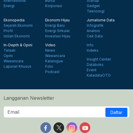
Internasional
Bursa
Startup
Energi
Korporasi
Gadget
Teknologi
Ekonopedia
Ekonomi Hijau
Jurnalisme Data
Sejarah Ekonomi
Energi Baru
Infografik
Profil
Energi Sirkular
Analisis
Istilah Ekonomi
Investasi Hijau
Cek Data
In-Depth & Opini
Video
Info
Telaah
News
Indeks
Opini
Wawancara
Insight Center
Wawancara
Katalogue
Databoks
Laporan Khusus
Foto
Event
Podcast
KatadataOTO
Langganan Newsletter
Daftar
Follow us on Facebook
Follow us on X
Follow us on Instagram
Follow us on Yout