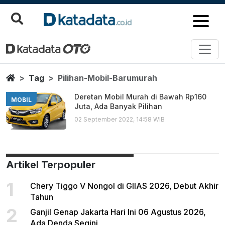
Pilihan Mobil Barumurah
Berita Terbaru
Home
Tag
Pilihan-Mobil-Barumurah
Deretan Mobil Murah di Bawah Rp160
MOBIL
Juta, Ada Banyak Pilihan
02 September 2022, 14:58 WIB
Artikel Terpopuler
1
Chery Tiggo V Nongol di GIIAS 2026, Debut Akhir
Tahun
2
Ganjil Genap Jakarta Hari Ini 06 Agustus 2026,
Ada Denda Segini