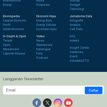
Internasional
Bursa
Startup
Energi
Korporasi
Gadget
Teknologi
Ekonopedia
Ekonomi Hijau
Jurnalisme Data
Sejarah Ekonomi
Energi Baru
Infografik
Profil
Energi Sirkular
Analisis
Istilah Ekonomi
Investasi Hijau
Cek Data
In-Depth & Opini
Video
Info
Telaah
News
Indeks
Opini
Wawancara
Insight Center
Wawancara
Katalogue
Databoks
Laporan Khusus
Foto
Event
Podcast
KatadataOTO
Langganan Newsletter
Daftar
Follow us on Facebook
Follow us on X
Follow us on Instagram
Follow us on Yout