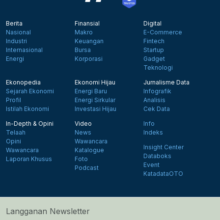
Berita
Finansial
Digital
Nasional
Makro
E-Commerce
Industri
Keuangan
Fintech
Internasional
Bursa
Startup
Energi
Korporasi
Gadget
Teknologi
Ekonopedia
Ekonomi Hijau
Jurnalisme Data
Sejarah Ekonomi
Energi Baru
Infografik
Profil
Energi Sirkular
Analisis
Istilah Ekonomi
Investasi Hijau
Cek Data
In-Depth & Opini
Video
Info
Telaah
News
Indeks
Opini
Wawancara
Insight Center
Wawancara
Katalogue
Databoks
Laporan Khusus
Foto
Event
Podcast
KatadataOTO
Langganan Newsletter