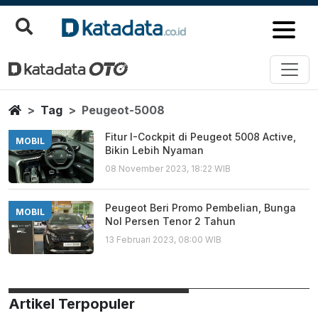
Peugeot 5008
Berita Terbaru
Home
Tag
Peugeot-5008
Fitur I-Cockpit di Peugeot 5008 Active,
MOBIL
Bikin Lebih Nyaman
08 November 2023, 18:22 WIB
Peugeot Beri Promo Pembelian, Bunga
MOBIL
Nol Persen Tenor 2 Tahun
13 Februari 2023, 08:00 WIB
Artikel Terpopuler