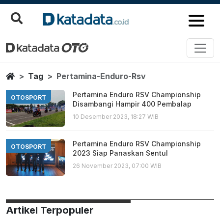
Pertamina Enduro Rsv
Berita Terbaru
Home
Tag
Pertamina-Enduro-Rsv
Pertamina Enduro RSV Championship
OTOSPORT
Disambangi Hampir 400 Pembalap
10 Desember 2023, 18:27 WIB
Pertamina Enduro RSV Championship
OTOSPORT
2023 Siap Panaskan Sentul
26 November 2023, 07:00 WIB
Artikel Terpopuler