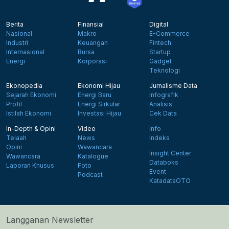
Berita
Finansial
Digital
Nasional
Makro
E-Commerce
Industri
Keuangan
Fintech
Internasional
Bursa
Startup
Energi
Korporasi
Gadget
Teknologi
Ekonopedia
Ekonomi Hijau
Jurnalisme Data
Sejarah Ekonomi
Energi Baru
Infografik
Profil
Energi Sirkular
Analisis
Istilah Ekonomi
Investasi Hijau
Cek Data
In-Depth & Opini
Video
Info
Telaah
News
Indeks
Opini
Wawancara
Insight Center
Wawancara
Katalogue
Databoks
Laporan Khusus
Foto
Event
Podcast
KatadataOTO
Langganan Newsletter