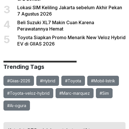
3
Lokasi SIM Keliling Jakarta sebelum Akhir Pekan
7 Agustus 2026
4
Beli Suzuki XL7 Makin Cuan Karena
Perawatannya Hemat
5
Toyota Siapkan Promo Menarik New Veloz Hybrid
EV di GIIAS 2026
Trending Tags
#Giias-2026
#Hybrid
#Toyota
#Mobil-listrik
#Toyota-veloz-hybrid
#Marc-marquez
#Sim
#Ai-ogura