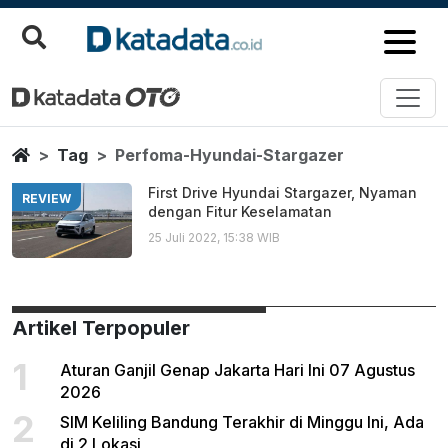
Perfoma Hyundai Stargazer
Berita Terbaru
Home
Tag
Perfoma-Hyundai-Stargazer
First Drive Hyundai Stargazer, Nyaman
REVIEW
dengan Fitur Keselamatan
25 Juli 2022, 15:38 WIB
Artikel Terpopuler
1
Aturan Ganjil Genap Jakarta Hari Ini 07 Agustus
2026
2
SIM Keliling Bandung Terakhir di Minggu Ini, Ada
di 2 Lokasi