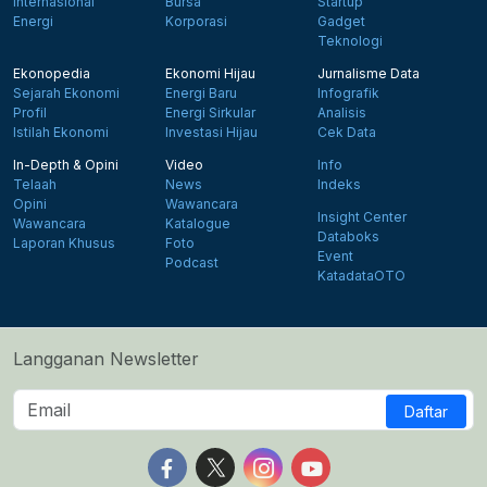
Internasional
Bursa
Startup
Energi
Korporasi
Gadget
Teknologi
Ekonopedia
Ekonomi Hijau
Jurnalisme Data
Sejarah Ekonomi
Energi Baru
Infografik
Profil
Energi Sirkular
Analisis
Istilah Ekonomi
Investasi Hijau
Cek Data
In-Depth & Opini
Video
Info
Telaah
News
Indeks
Opini
Wawancara
Insight Center
Wawancara
Katalogue
Databoks
Laporan Khusus
Foto
Event
Podcast
KatadataOTO
Langganan Newsletter
Daftar
Follow us on Facebook
Follow us on X
Follow us on Instagram
Follow us on Yout