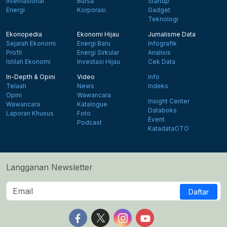
Internasional
Bursa
Startup
Energi
Korporasi
Gadget
Teknologi
Ekonopedia
Ekonomi Hijau
Jurnalisme Data
Sejarah Ekonomi
Energi Baru
Infografik
Profil
Energi Sirkular
Analisis
Istilah Ekonomi
Investasi Hijau
Cek Data
In-Depth & Opini
Video
Info
Telaah
News
Indeks
Opini
Wawancara
Insight Center
Wawancara
Katalogue
Databoks
Laporan Khusus
Foto
Event
Podcast
KatadataOTO
Langganan Newsletter
Daftar
Follow us on Facebook
Follow us on X
Follow us on Instagram
Follow us on Yout