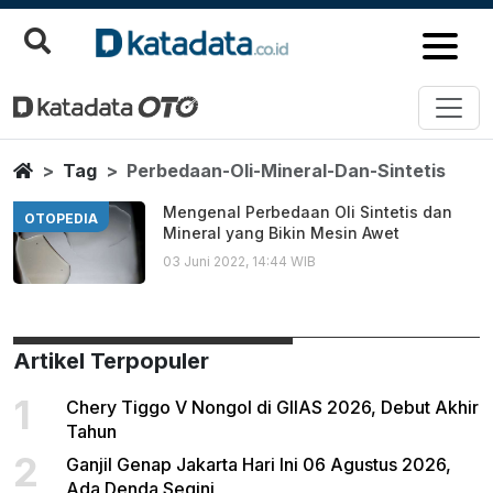
Perbedaan Oli Mineral Dan Sinte
Berita Terbaru
Home
Tag
Perbedaan-Oli-Mineral-Dan-Sintetis
Mengenal Perbedaan Oli Sintetis dan
OTOPEDIA
Mineral yang Bikin Mesin Awet
03 Juni 2022, 14:44 WIB
Artikel Terpopuler
1
Chery Tiggo V Nongol di GIIAS 2026, Debut Akhir
Tahun
2
Ganjil Genap Jakarta Hari Ini 06 Agustus 2026,
Ada Denda Segini