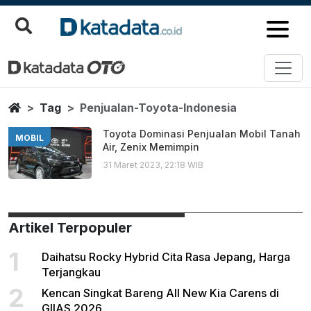
Penjualan Toyota Indonesia
Berita Terbaru
Home
Tag
Penjualan-Toyota-Indonesia
Toyota Dominasi Penjualan Mobil Tanah
MOBIL
Air, Zenix Memimpin
31 Maret 2023, 22:18 WIB
Artikel Terpopuler
1
Daihatsu Rocky Hybrid Cita Rasa Jepang, Harga
Terjangkau
2
Kencan Singkat Bareng All New Kia Carens di
GIIAS 2026