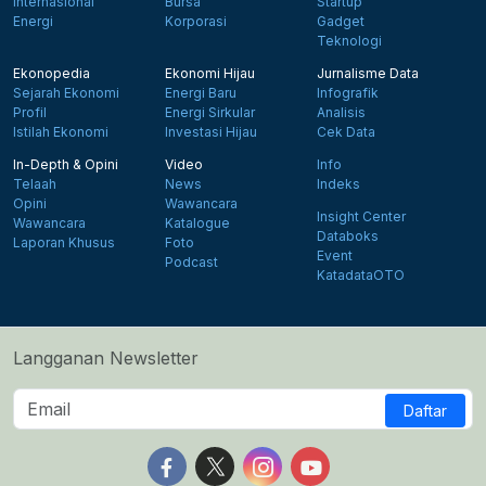
Internasional
Bursa
Startup
Energi
Korporasi
Gadget
Teknologi
Ekonopedia
Ekonomi Hijau
Jurnalisme Data
Sejarah Ekonomi
Energi Baru
Infografik
Profil
Energi Sirkular
Analisis
Istilah Ekonomi
Investasi Hijau
Cek Data
In-Depth & Opini
Video
Info
Telaah
News
Indeks
Opini
Wawancara
Insight Center
Wawancara
Katalogue
Databoks
Laporan Khusus
Foto
Event
Podcast
KatadataOTO
Langganan Newsletter
Daftar
Follow us on Facebook
Follow us on X
Follow us on Instagram
Follow us on Yout