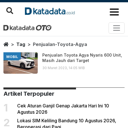
Penjualan Toyota Agya
Berita Terbaru
Home
Tag
Penjualan-Toyota-Agya
Penjualan Toyota Agya Nyaris 600 Unit,
MOBIL
Masih Jauh dari Target
30 Maret 2023, 14:05 WIB
Artikel Terpopuler
1
Cek Aturan Ganjil Genap Jakarta Hari Ini 10
Agustus 2026
2
Lokasi SIM Keliling Bandung 10 Agustus 2026,
Beroperasi dari Pagi