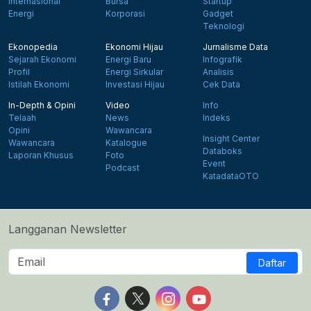
Internasional
Bursa
Startup
Energi
Korporasi
Gadget
Teknologi
Ekonopedia
Ekonomi Hijau
Jurnalisme Data
Sejarah Ekonomi
Energi Baru
Infografik
Profil
Energi Sirkular
Analisis
Istilah Ekonomi
Investasi Hijau
Cek Data
In-Depth & Opini
Video
Info
Telaah
News
Indeks
Opini
Wawancara
Insight Center
Wawancara
Katalogue
Databoks
Laporan Khusus
Foto
Event
Podcast
KatadataOTO
Langganan Newsletter
Daftar
Follow us on Facebook
Follow us on X
Follow us on Instagram
Follow us on Yout