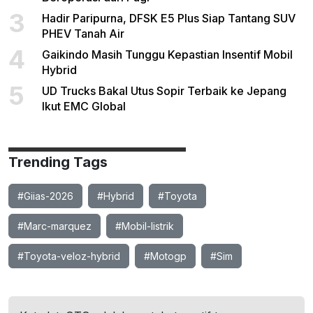
3
Hadir Paripurna, DFSK E5 Plus Siap Tantang SUV
PHEV Tanah Air
4
Gaikindo Masih Tunggu Kepastian Insentif Mobil
Hybrid
5
UD Trucks Bakal Utus Sopir Terbaik ke Jepang
Ikut EMC Global
Trending Tags
#Giias-2026
#Hybrid
#Toyota
#Marc-marquez
#Mobil-listrik
#Toyota-veloz-hybrid
#Motogp
#Sim