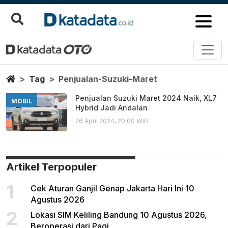
Penjualan Suzuki Maret
Berita Terbaru
Home
Tag
Penjualan-Suzuki-Maret
Penjualan Suzuki Maret 2024 Naik, XL7
MOBIL
Hybrid Jadi Andalan
26 April 2024, 20:00 WIB
Artikel Terpopuler
1
Cek Aturan Ganjil Genap Jakarta Hari Ini 10
Agustus 2026
2
Lokasi SIM Keliling Bandung 10 Agustus 2026,
Beroperasi dari Pagi