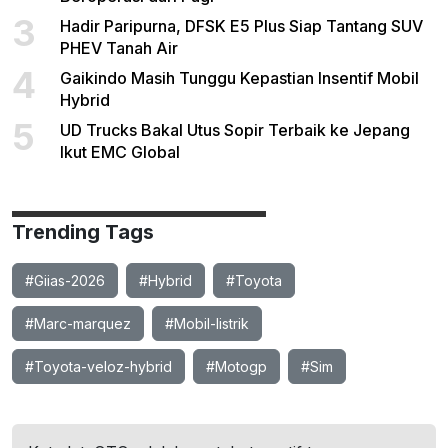
3
Hadir Paripurna, DFSK E5 Plus Siap Tantang SUV
PHEV Tanah Air
4
Gaikindo Masih Tunggu Kepastian Insentif Mobil
Hybrid
5
UD Trucks Bakal Utus Sopir Terbaik ke Jepang
Ikut EMC Global
Trending Tags
#Giias-2026
#Hybrid
#Toyota
#Marc-marquez
#Mobil-listrik
#Toyota-veloz-hybrid
#Motogp
#Sim