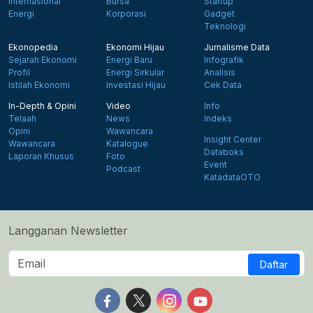
Internasional
Bursa
Startup
Energi
Korporasi
Gadget
Teknologi
Ekonopedia
Ekonomi Hijau
Jurnalisme Data
Sejarah Ekonomi
Energi Baru
Infografik
Profil
Energi Sirkular
Analisis
Istilah Ekonomi
Investasi Hijau
Cek Data
In-Depth & Opini
Video
Info
Telaah
News
Indeks
Opini
Wawancara
Insight Center
Wawancara
Katalogue
Databoks
Laporan Khusus
Foto
Event
Podcast
KatadataOTO
Langganan Newsletter
Daftar
Follow us on Facebook
Follow us on X
Follow us on Instagram
Follow us on Yout