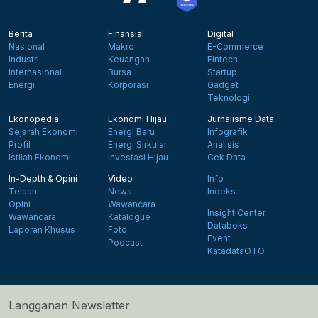
Berita
Finansial
Digital
Nasional
Makro
E-Commerce
Industri
Keuangan
Fintech
Internasional
Bursa
Startup
Energi
Korporasi
Gadget
Teknologi
Ekonopedia
Ekonomi Hijau
Jurnalisme Data
Sejarah Ekonomi
Energi Baru
Infografik
Profil
Energi Sirkular
Analisis
Istilah Ekonomi
Investasi Hijau
Cek Data
In-Depth & Opini
Video
Info
Telaah
News
Indeks
Opini
Wawancara
Insight Center
Wawancara
Katalogue
Databoks
Laporan Khusus
Foto
Event
Podcast
KatadataOTO
Langganan Newsletter