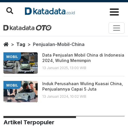
Penjualan Mobil China
Berita Terbaru
Home
Tag
Penjualan-Mobil-China
Data Penjualan Mobil China di Indonesia
MOBIL
2024, Wuling Memimpin
13 Januari 2025, 13:00 WIB
Induk Perusahaan Wuling Kuasai China,
MOBIL
Penjualannya Capai 5 Juta
13 Januari 2024, 10:02 WIB
Artikel Terpopuler