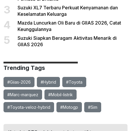
3
Suzuki XL7 Terbaru Perkuat Kenyamanan dan
Keselamatan Keluarga
4
Mazda Luncurkan Oli Baru di GIIAS 2026, Catat
Keunggulannya
5
Suzuki Siapkan Beragam Aktivitas Menarik di
GIIAS 2026
Trending Tags
#Giias-2026
#Hybrid
#Toyota
#Marc-marquez
#Mobil-listrik
#Toyota-veloz-hybrid
#Motogp
#Sim