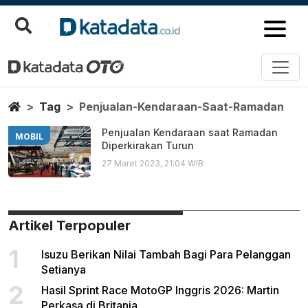
Penjualan Kendaraan Saat Ram
Berita Terbaru
Home
Tag
Penjualan-Kendaraan-Saat-Ramadan
Penjualan Kendaraan saat Ramadan
MOBIL
Diperkirakan Turun
27 Maret 2023, 21:04 WIB
Artikel Terpopuler
1
Isuzu Berikan Nilai Tambah Bagi Para Pelanggan
Setianya
2
Hasil Sprint Race MotoGP Inggris 2026: Martin
Perkasa di Britania