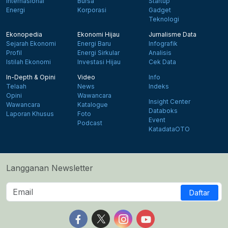
Internasional
Bursa
Startup
Energi
Korporasi
Gadget
Teknologi
Ekonopedia
Ekonomi Hijau
Jurnalisme Data
Sejarah Ekonomi
Energi Baru
Infografik
Profil
Energi Sirkular
Analisis
Istilah Ekonomi
Investasi Hijau
Cek Data
In-Depth & Opini
Video
Info
Telaah
News
Indeks
Opini
Wawancara
Insight Center
Wawancara
Katalogue
Databoks
Laporan Khusus
Foto
Event
Podcast
KatadataOTO
Langganan Newsletter
Daftar
Follow us on Facebook
Follow us on X
Follow us on Instagram
Follow us on Yout